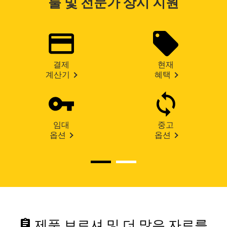
툴 및 전문가 상시 지원
결제
현재
계산기
혜택
임대
중고
옵션
옵션
assignment
제품 브로셔 및 더 많은 자료를