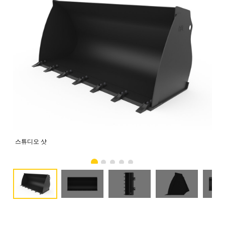
스튜디오 샷
전