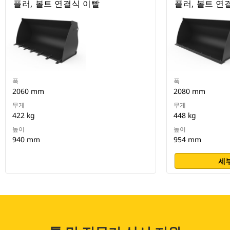
플러, 볼트 연결식 이빨
플러, 볼트 연
폭
폭
2060 mm
2080 mm
무게
무게
422 kg
448 kg
높이
높이
940 mm
954 mm
세부