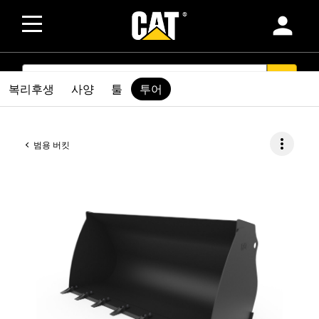
person
SEARCH
search
복리후생
사양
툴
투어
more_vert
범용 버킷