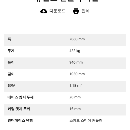
cloud_download
print
다운로드
인쇄
폭
2060 mm
무게
422 kg
높이
940 mm
길이
1050 mm
용량
1.15 m³
베이스 엣지 두께
20 mm
커팅 엣지 두께
16 mm
인터페이스 유형
스키드 스티어 커플러