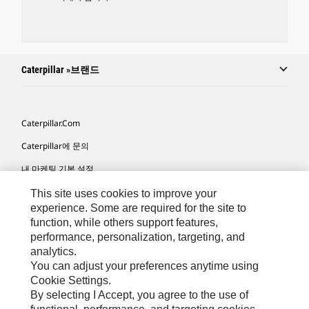
Caterpillar »브랜드
Caterpillar.com
Caterpillar에 문의
내 마케팅 기본 설정
사이트 맵
This site uses cookies to improve your
experience. Some are required for the site to
Cookie Settings
function, while others support features,
performance, personalization, targeting, and
법적 고지
analytics.
개인정보취급방침
You can adjust your preferences anytime using
Cookie Settings.
위치정보 이용약관
By selecting I Accept, you agree to the use of