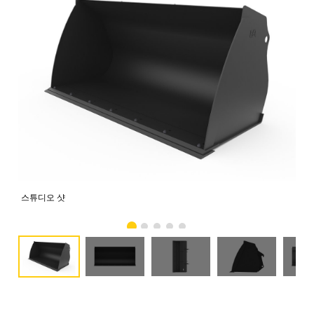
스튜디오 샷
전