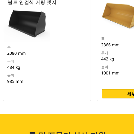
볼트 연결식 커팅 엣지
폭
2366 mm
폭
2080 mm
무게
442 kg
무게
484 kg
높이
1001 mm
높이
985 mm
세부