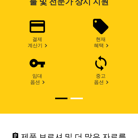
툴 및 전문가 상시 지원
결제
현재
계산기
혜택
임대
중고
옵션
옵션
assignment
제품 브로셔 및 더 많은 자료를