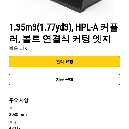
1.35m3(1.77yd3), HPL-A 커플
러, 볼트 연결식 커팅 엣지
범용 버킷
견적 요청
지금 구매
주요 사양
폭
2080 mm
무게
484 kg