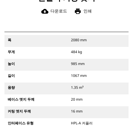
cloud_download
print
다운로드
인쇄
폭
2080 mm
무게
484 kg
높이
985 mm
길이
1067 mm
용량
1.35 m³
베이스 엣지 두께
20 mm
커팅 엣지 두께
16 mm
인터페이스 유형
HPL-A 커플러