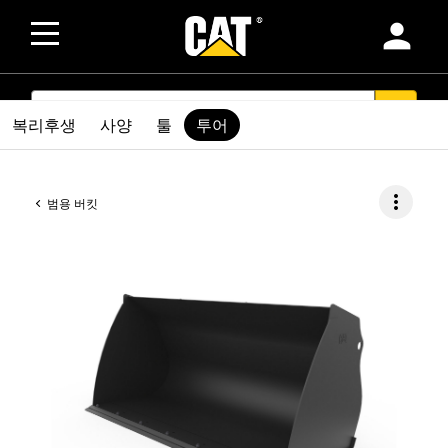
person
SEARCH
search
복리후생
사양
툴
투어
more_vert
범용 버킷