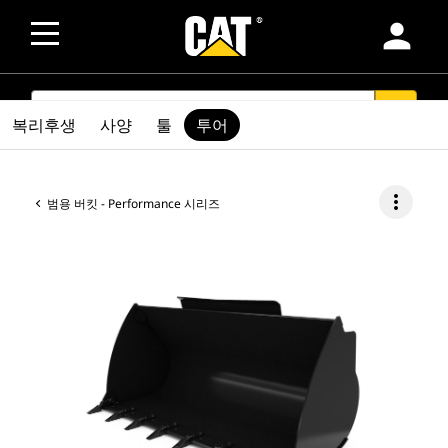
person
SEARCH
search
복리후생
사양
툴
투어
more_vert
범용 버킷 - Performance 시리즈