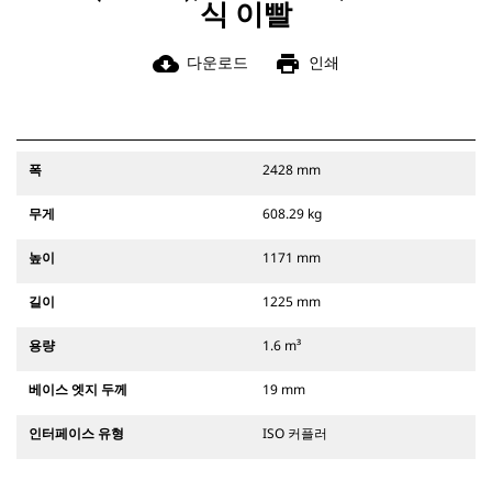
식 이빨
cloud_download
print
다운로드
인쇄
폭
2428 mm
무게
608.29 kg
높이
1171 mm
길이
1225 mm
용량
1.6 m³
베이스 엣지 두께
19 mm
인터페이스 유형
ISO 커플러