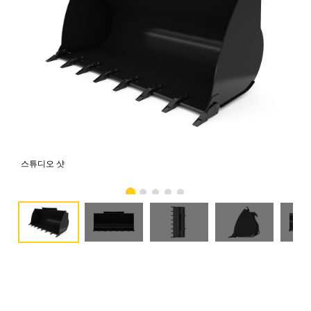
스튜디오 샷
전