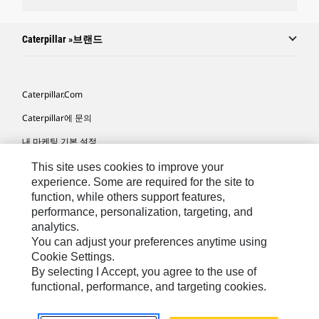
Caterpillar »브랜드
Caterpillar.com
Caterpillar에 문의
내 마케팅 기본 설정
사이트 맵
This site uses cookies to improve your
experience. Some are required for the site to
Cookie Settings
function, while others support features,
performance, personalization, targeting, and
법적 고지
analytics.
개인정보취급방침
You can adjust your preferences anytime using
Cookie Settings.
위치정보 이용약관
By selecting I Accept, you agree to the use of
functional, performance, and targeting cookies.