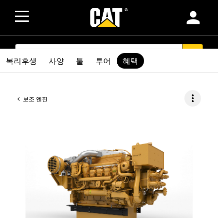
person
SEARCH
search
복리후생
사양
툴
투어
혜택
more_vert
보조 엔진