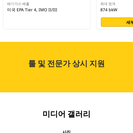
배기가스 배출
최대 정격
미국 EPA Tier 4, IMO II/III
874 bkW
세부
툴 및 전문가 상시 지원
미디어 갤러리
사진