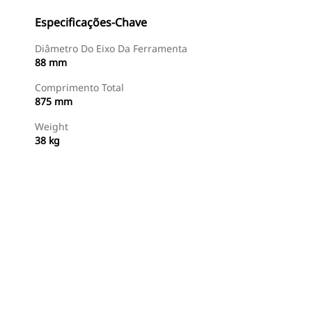
Especificações-Chave
Diâmetro Do Eixo Da Ferramenta
88 mm
Comprimento Total
875 mm
Weight
38 kg
Comprar Agora
Consulte O Preço