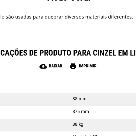
o são usadas para quebrar diversos materiais diferentes.
ICAÇÕES DE PRODUTO PARA CINZEL EM L
cloud_download
print
BAIXAR
IMPRIMIR
88 mm
875 mm
38 kg