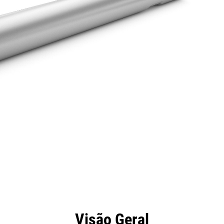
efícios
Especificações
Ferramentas
Galeria
Visão Geral