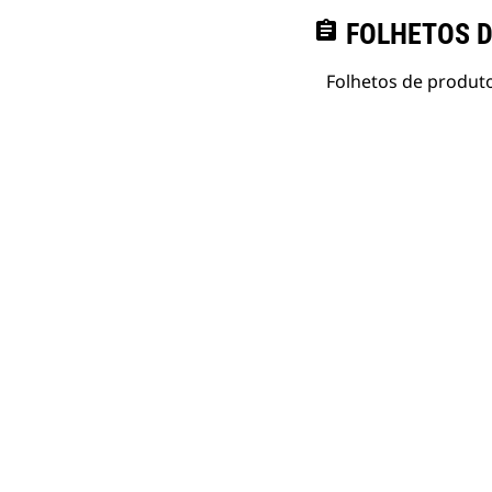
assignment
FOLHETOS D
Folhetos de produto