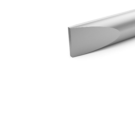
Cinzel Em Linha H95
Ben
Alterar Modelo