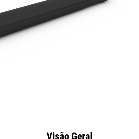
efícios
Especificações
Ferramentas
Galeria
Visão Geral