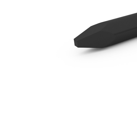
Talhadeira B2
Ben
Alterar Modelo