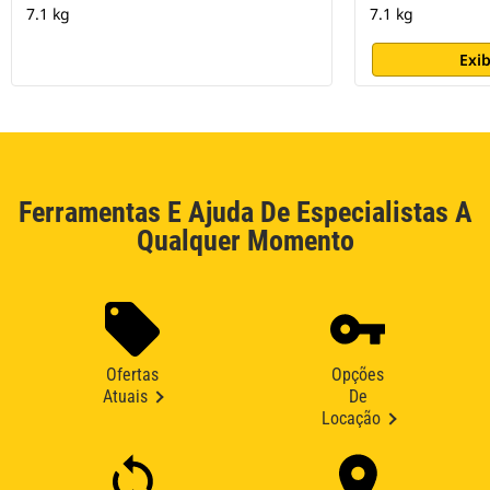
7.1 kg
7.1 kg
Exib
Ferramentas E Ajuda De Especialistas A
Qualquer Momento
Ofertas
Opções
Atuais
De
Locação