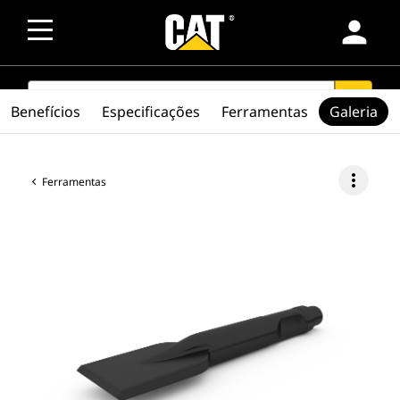
person
SEARCH
search
Benefícios
Especificações
Ferramentas
Galeria
more_vert
Ferramentas