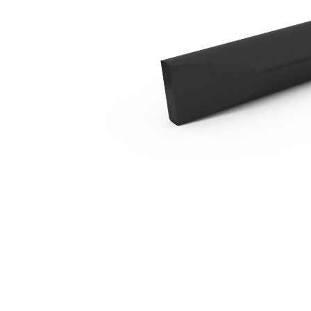
Cinzel Em Linha B4
Ben
Alterar Modelo