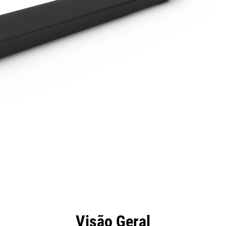
efícios
Especificações
Ferramentas
Galeria
Visão Geral