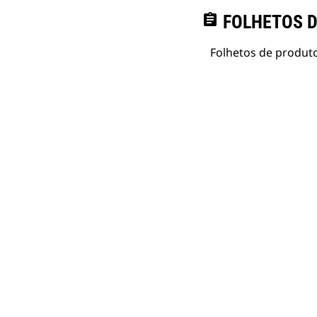
assignment
FOLHETOS D
Folhetos de produto