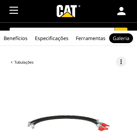
person
SEARCH
search
Benefícios
Especificações
Ferramentas
Galeria
more_vert
Tubulações