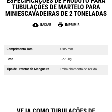
ESPECIFICAÇÕES DE PRODUTO PARA
TUBULAÇÕES DE MARTELO PARA
MINIESCAVADEIRAS DE 2 TONELADAS
cloud_download
print
BAIXAR
IMPRIMIR
Comprimento Total
1385 mm
Peso
3.273 kg
Tipo de Protetor da Mangueira
Embainhamento de Tecido
VEJA COMO TUBULAÇÕES DE