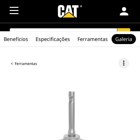
person
SEARCH
search
Benefícios
Especificações
Ferramentas
Galeria
more_vert
Ferramentas