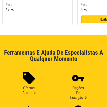
Peso
Peso
18 kg
4 kg
Exib
Ferramentas E Ajuda De Especialistas A
Qualquer Momento
Ofertas
Opções
Atuais
De
Locação