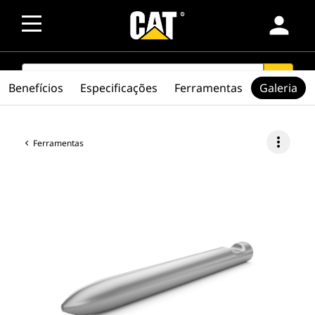
person
SEARCH
search
Benefícios
Especificações
Ferramentas
Galeria
more_vert
Ferramentas