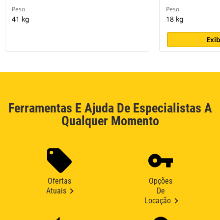
Peso
Peso
41 kg
18 kg
Exib
Ferramentas E Ajuda De Especialistas A
Qualquer Momento
Ofertas
Opções
Atuais
De
Locação