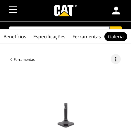
person
SEARCH
search
Benefícios
Especificações
Ferramentas
Galeria
more_vert
Ferramentas