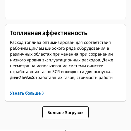
Топливная эффективность
Расход топлива оптимизирован для соответствия
рабочим циклам широкого ряда оборудования в
различных областях применения при сохранении
низкого уровня эксплуатационных расходов. Даже
несмотря на использование системы очистки
отработавших газов SCR и жидкости для выпуска
дизельных отработавших газов, стоимость работы
Tier 2 3516C.
двигателя 3516E на 1,3% ниже по сравнению с
предыдущей моделью
Узнать больше
Больше Загрузок