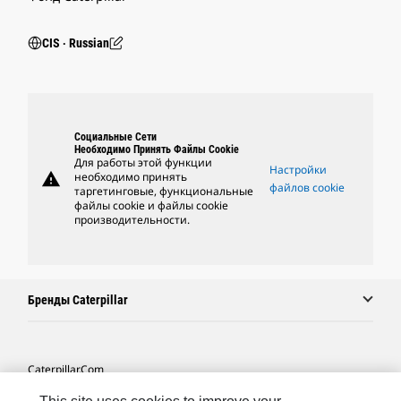
CIS ‧ Russian
Социальные Сети
Необходимо Принять Файлы Cookie
Для работы этой функции
Настройки
warning
необходимо принять
файлов cookie
таргетинговые, функциональные
файлы cookie и файлы cookie
производительности.
Бренды Caterpillar
Caterpillar.com
Связаться С Caterpillar