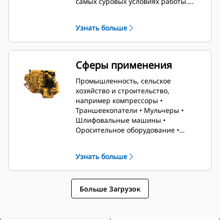
самых суровых условиях работы.
Благодаря увеличению мощности на
20% и крутящего момента на 19% по
Узнать больше
сравнению с предыдущей моделью
двигатель C13B как никогда готов к
решению сложных задач, с
которыми операторы сталкиваются
Сферы применения
каждый день.
Промышленность, сельское
хозяйство и строительство,
например компрессоры •
Траншеекопатели • Мульчеры •
Шлифовальные машины •
Оросительное оборудование •
Буровые установки • Сверлильные
установки • Насосы • Гидравлические
Узнать больше
силовые установки
Больше Загрузок