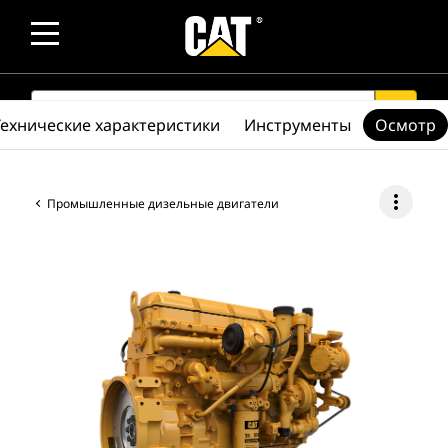
SEARCH
search
Технические характеристики
Инструменты
Осмотр
more_vert
Промышленные дизельные двигатели