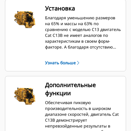
Установка
Благодаря уменьшению размеров
на 65% и массы на 63% по
сравнению с моделью C13 двигатель
Cat C13B не имеет аналогов по
характеристикам в своем форм-
факторе. А благодаря отсутствию
системы EGR двигатель C13B
обеспечивает упрощенный процесс
Узнать больше
установки, экономя время и
сокращая расходы.
Дополнительные
функции
Обеспечивая пиковую
производительность в широком
диапазоне скоростей, двигатель Cat
C13B демонстрирует
непревзойденные результаты в