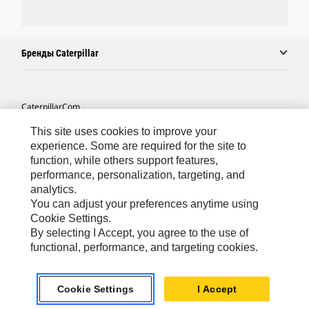
Бренды Caterpillar
Caterpillar.com
Связаться С Caterpillar
This site uses cookies to improve your
experience. Some are required for the site to
Карта Сайта
function, while others support features,
performance, personalization, targeting, and
Cookie Settings
analytics.
Юридическая Информация
You can adjust your preferences anytime using
Cookie Settings.
Конфиденциальность Личных Данных
By selecting I Accept, you agree to the use of
functional, performance, and targeting cookies.
CIS - Russian
© 2026 Caterpillar. Все права сохранены.
Cookie Settings
I Accept