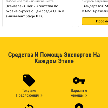
Выбросы загрязняющих веществ
Выбросы загрязн
Эквивалент Tier 2 Агентства по
Стандарт R96 St
охране окружающей среды США и
MAR-1 Бразили
эквивалент Stage II ЕС
Просм
Средства И Помощь Экспертов На
Каждом Этапе
Текущие
Варианты
Предложения
Аренды