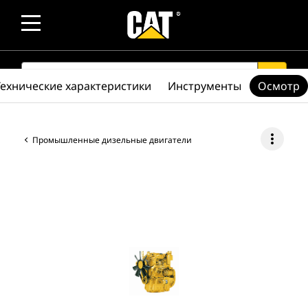
SEARCH
search
Технические характеристики
Инструменты
Осмотр
more_vert
Промышленные дизельные двигатели