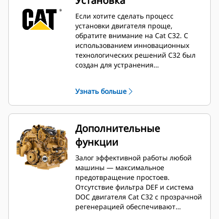
Установка
Если хотите сделать процесс
установки двигателя проще,
обратите внимание на Cat C32. С
использованием инновационных
технологических решений C32 был
создан для устранения
необходимости в
терморегулировании и наличии
Узнать больше
фильтра DEF, что позволяет
уменьшить размеры всего блока
двигателя. А благодаря гибким
вариантам монтажа системы
Дополнительные
очистки отработавших газов
функции
установка такого большого
двигателя стала намного проще.
Залог эффективной работы любой
машины — максимальное
предотвращение простоев.
Отсутствие фильтра DEF и система
DOC двигателя Cat C32 с прозрачной
регенерацией обеспечивают
стабильно высокую