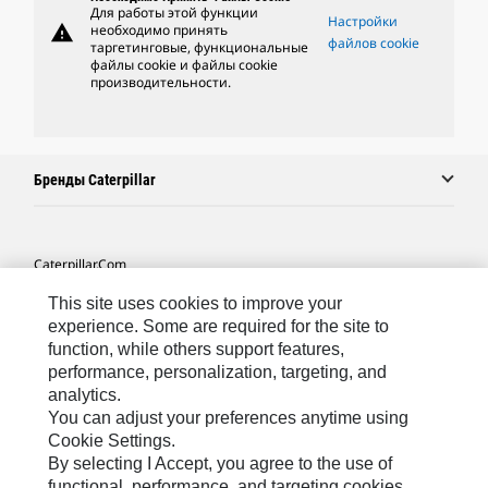
Для работы этой функции
Настройки
warning
необходимо принять
файлов cookie
таргетинговые, функциональные
файлы cookie и файлы cookie
производительности.
Бренды Caterpillar
Caterpillar.com
Связаться С Caterpillar
This site uses cookies to improve your
experience. Some are required for the site to
Карта Сайта
function, while others support features,
performance, personalization, targeting, and
Cookie Settings
analytics.
Юридическая Информация
You can adjust your preferences anytime using
Cookie Settings.
Конфиденциальность Личных Данных
By selecting I Accept, you agree to the use of
functional, performance, and targeting cookies.