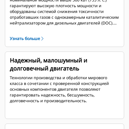
гарантируют высокую плотность мощности и
оборудованы системой снижения токсичности
отработавших газов с однокамерным каталитическим
нейтрализатором для дизельных двигателей (DOC).
DOC представляет собой необслуживаемое решение
для пассивной очистки отработавших газов, не
Узнать больше
требующее управления температурным режимом.
Надежный, малошумный и
долговечный двигатель
Технологии производства и обработки мирового
класса в сочетании с проверенной конструкцией
основных компонентов двигателя позволяют
гарантировать надежность, бесшумность,
долговечность и производительность.