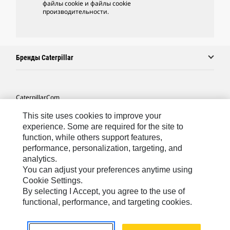
файлы cookie и файлы cookie
производительности.
Бренды Caterpillar
Caterpillar.com
Связаться С Caterpillar
This site uses cookies to improve your
experience. Some are required for the site to
Карта Сайта
function, while others support features,
performance, personalization, targeting, and
Cookie Settings
analytics.
Юридическая Информация
You can adjust your preferences anytime using
Cookie Settings.
Конфиденциальность Личных Данных
By selecting I Accept, you agree to the use of
functional, performance, and targeting cookies.
CIS - Russian
© 2026 Caterpillar. Все права сохранены.