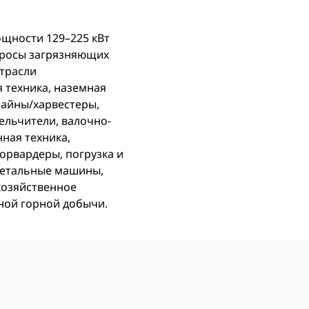
щности 129–225 кВт
ыбросы загрязняющих
Отрасли
 техника, наземная
байны/харвестеры,
ельчители, валочно-
ная техника,
орвардеры, погрузка и
метальные машины,
хозяйственное
ной горной добычи.