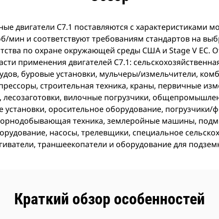
е двигатели C7.1 поставляются с характеристиками мо
00 об/мин и соответствуют требованиям стандартов на в
гентства по охране окружающей среды США и Stage V ЕС. 
сти применения двигателей C7.1: сельскохозяйственная
удов, буровые установки, мульчеры/измельчители, ком
прессоры, строительная техника, краны, первичные изм
лесозаготовки, вилочные погрузчики, общепромышлен
е установки, оросительное оборудование, погрузчики/ф
 горнодобывающая техника, землеройные машины, под
орудование, насосы, трелевщики, специальное сельско
гиватели, траншеекопатели и оборудование для подзем
Краткий обзор особенностей