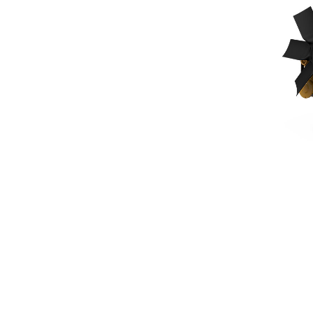
C7.1
Пре
Изменение модели