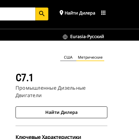
place
apps
Найти Дилера
search
Eurasia-Русский
США
Метрические
C7.1
Промышленные Дизельные
Двигатели
Найти Дилера
Ключевые Характеристики