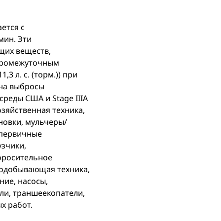
ается с
/мин. Эти
щих веществ,
с промежуточным
3 л. с. (торм.)) при
 на выбросы
реды США и Stage IIIA
зяйственная техника,
новки, мульчеры/
 первичные
зчики,
оросительное
нодобывающая техника,
ие, насосы,
ли, траншеекопатели,
х работ.