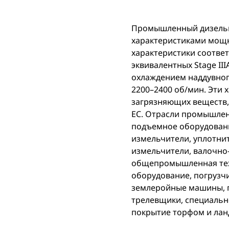
Промышленный дизельн
характеристиками мощнос
характеристики соотве
эквивалентных Stage II
охлаждением наддувного 
2200–2400 об/мин. Эти 
загрязняющих веществ, 
ЕС. Отрасли промышленн
подъемное оборудовани
измельчители, уплотнит
измельчители, валочно
общепромышленная техн
оборудование, погрузч
землеройные машины, п
трелевщики, специальн
покрытие торфом и лан