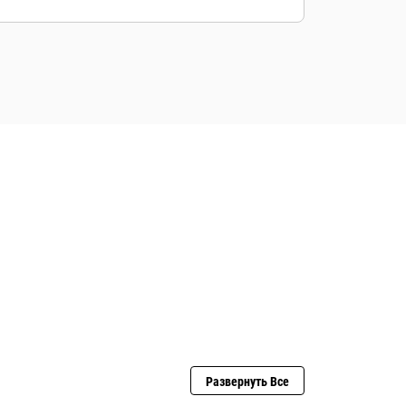
Широкая дилерская сервисная сеть
в соответствии с программой Cat
Industrial Service Distributor (ISD)
Развернуть Все