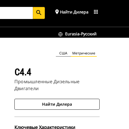
place
apps
Найти Дилера
search
Eurasia-Русский
США
Метрические
C4.4
Промышленные Дизельные
Двигатели
Найти Дилера
Ключевые Характеристики