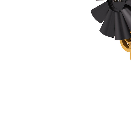
C4.4
Пре
Изменение модели