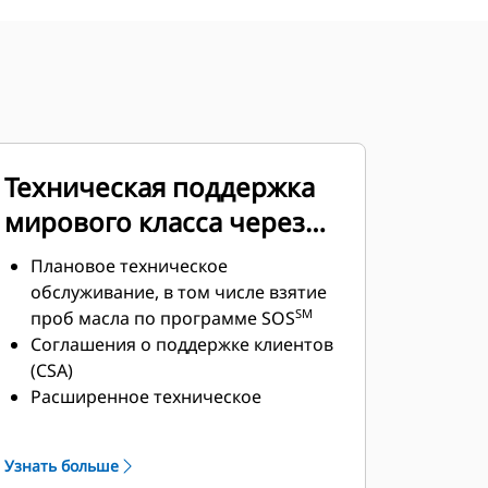
Техническая поддержка
мирового класса через
всемирную сеть
Плановое техническое
дилерских предприятий
обслуживание, в том числе взятие
SM
проб масла по программе SOS
Cat
Соглашения о поддержке клиентов
(CSA)
Расширенное техническое
обслуживание Caterpillar (ESC)
Превосходное обслуживание
Узнать больше
клиентов в сети дилеров