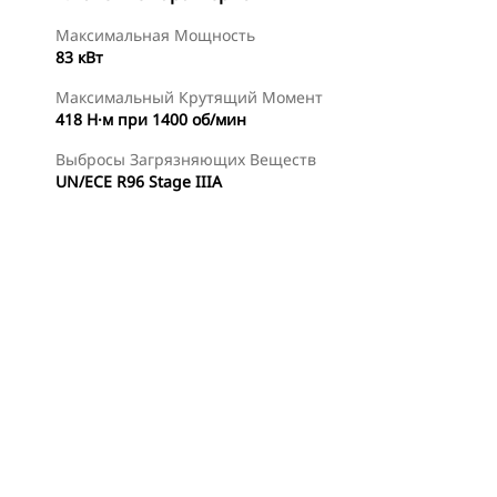
Максимальная Мощность
83 кВт
Максимальный Крутящий Момент
418 Н·м при 1400 об/мин
Выбросы Загрязняющих Веществ
UN/ECE R96 Stage IIIA
менты
Осмотр
Найти Дилера