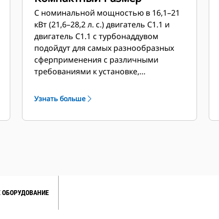
С номинальной мощностью в 16,1–21
кВт (21,6–28,2 л. с.) двигатель C1.1 и
двигатель C1.1 с турбонаддувом
подойдут для самых разнообразных
сфер
применения с различными
требованиями к установке,
эксплуатации и коммерческому
оборудованию. Эти модели, в
Узнать больше
частности, адаптированы для машин,
в которых требуется высокая
мощность
в малом форм-факторе. Для
работ, требующих дополнительной
мощности, предлагается двигатель с
турбонаддувом, который
отличается
высокоэффективной работой
практически при любых условиях и на
 ОБОРУДОВАНИЕ
любой высоте.