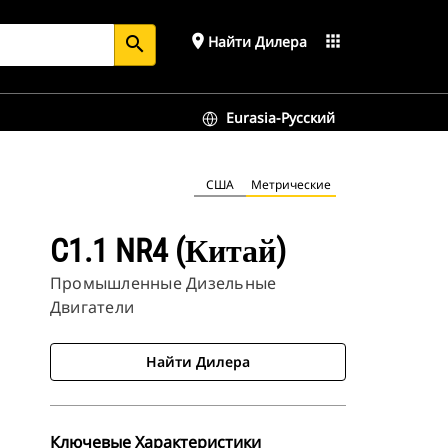
place
apps
Найти Дилера
search
Eurasia-Русский
США
Метрические
C1.1 NR4 (Китай)
Промышленные Дизельные
Двигатели
Найти Дилера
Ключевые Характеристики