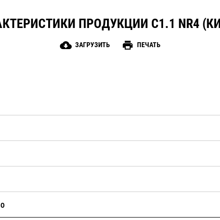
КТЕРИСТИКИ ПРОДУКЦИИ C1.1 NR4 (К
cloud_download
print
ЗАГРУЗИТЬ
ПЕЧАТЬ
НО