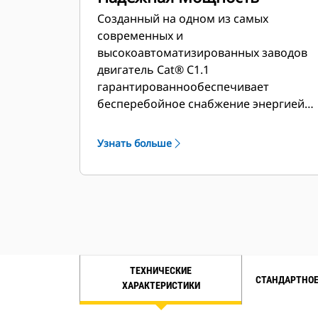
Созданный на одном из самых
современных и
высокоавтоматизированных заводов
двигатель Cat® C1.1
гарантированно
обеспечивает
бесперебойное снабжение энергией и
имеет широкий ряд опций, которые
избавляют от компромисса между
Узнать больше
качеством и длительностью работы.
ТЕХНИЧЕСКИЕ
СТАНДАРТНОЕ
ХАРАКТЕРИСТИКИ