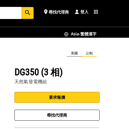
登入
place
apps
尋找代理商
search
Asia-繁體漢字
美國
公制
DG350 (3 相)
天然氣發電機組
要求報價
尋找代理商