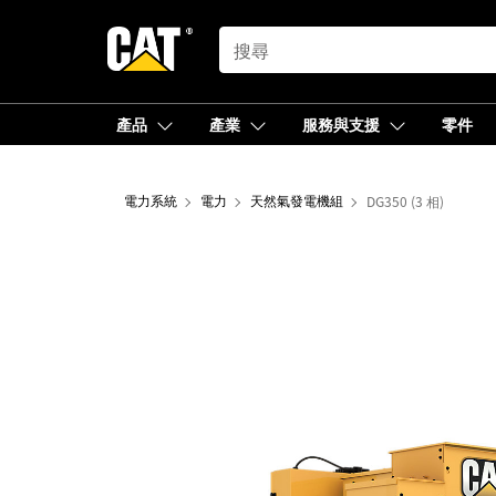
SEARCH
產品
產業
服務與支援
零件
電力系統
電力
天然氣發電機組
DG350 (3 相)