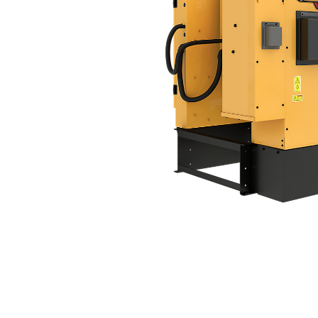
DG350 (3 相)
優
變更機型