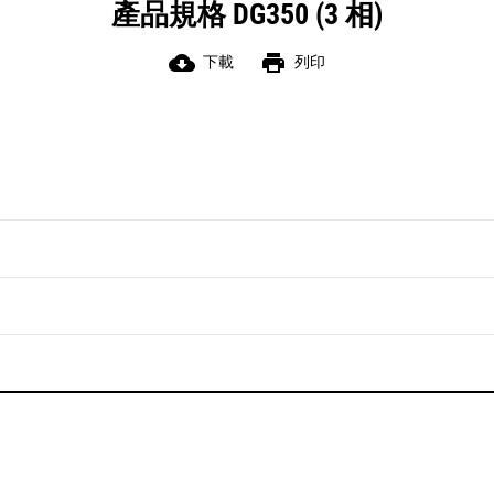
產品規格 DG350 (3 相)
cloud_download
print
下載
列印