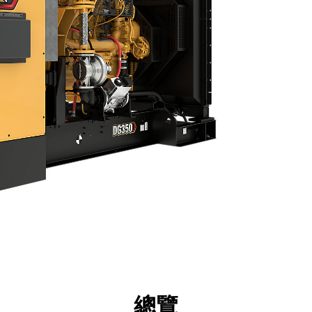
點
規格
機具
導覽
總覽