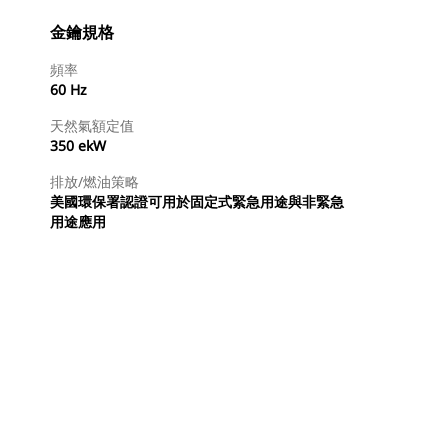
金鑰規格
頻率
60 Hz
天然氣額定值
350 ekW
排放/燃油策略
美國環保署認證可用於固定式緊急用途與非緊急
用途應用
尋找代理商
要求報價