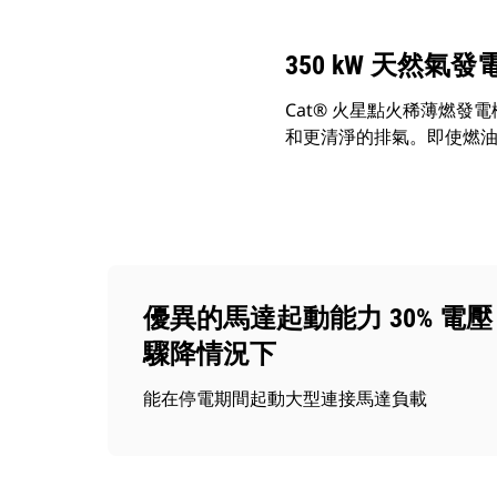
350 kW 天然氣
Cat® 火星點火稀薄燃
和更清淨的排氣。即使燃
優異的馬達起動能力 30% 電壓
驟降情況下
能在停電期間起動大型連接馬達負載