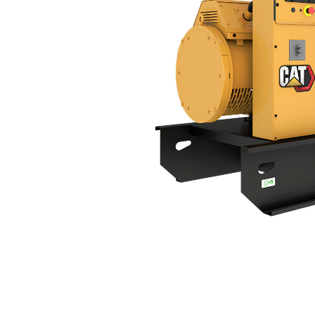
C4.4 | DE125AE0
優
變更機型