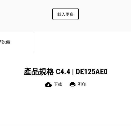
載入更多
準設備
產品規格 C4.4 | DE125AE0
cloud_download
print
下載
列印