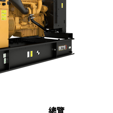
點
規格
機具
導覽
總覽