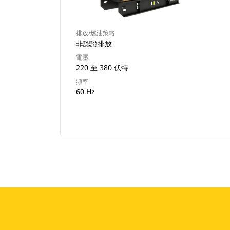
排放/燃油策略
非認證排放
電壓
220 至 380 伏特
頻率
60 Hz