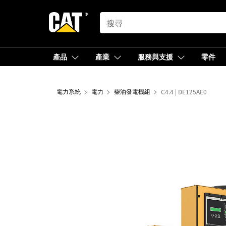
SEARCH
產品
產業
服務與支援
零件
電力系統
電力
柴油發電機組
C4.4 | DE125AE0