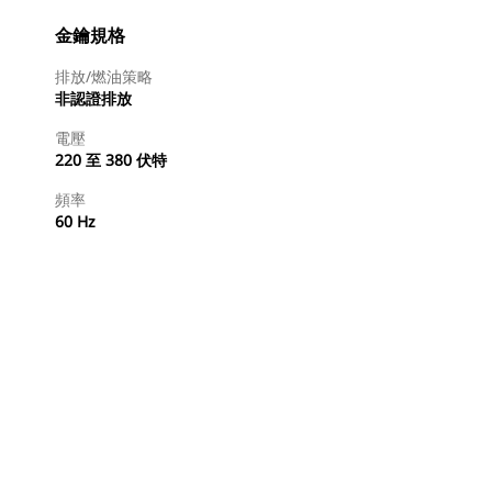
金鑰規格
排放/燃油策略
非認證排放
電壓
220 至 380 伏特
頻率
60 Hz
尋找代理商
要求報價