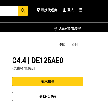
登入
place
apps
尋找代理商
search
Asia-繁體漢字
美國
公制
C4.4 | DE125AE0
柴油發電機組
要求報價
尋找代理商