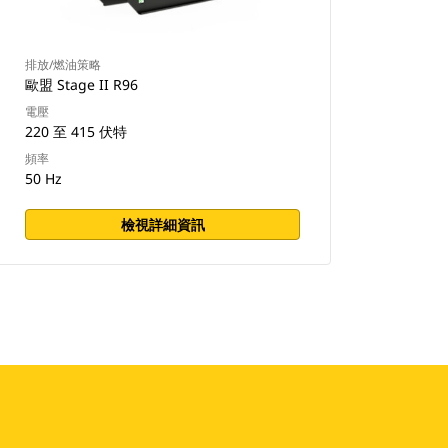
排放/燃油策略
歐盟 Stage II R96
電壓
220 至 415 伏特
頻率
50 Hz
檢視詳細資訊