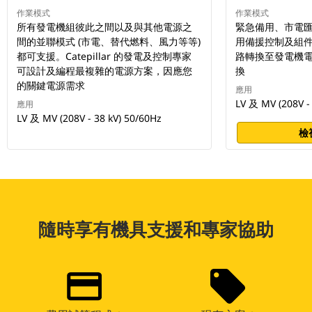
作業模式
作業模式
所有發電機組彼此之間以及與其他電源之
緊急備用、市電匯
間的並聯模式 (市電、替代燃料、風力等等)
用備援控制及組
都可支援。Catepillar 的發電及控制專家
路轉換至發電機電
可設計及編程最複雜的電源方案，因應您
換
的關鍵電源需求
應用
LV 及 MV (208V - 
應用
LV 及 MV (208V - 38 kV) 50/60Hz
檢
隨時享有機具支援和專家協助