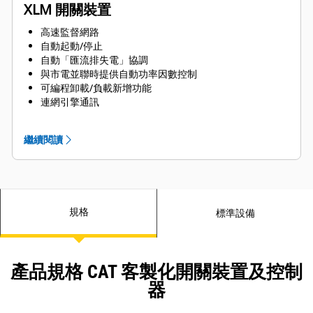
XLM 開關裝置
高速監督網路
自動起動/停止
自動「匯流排失電」協調
與市電並聯時提供自動功率因數控制
可編程卸載/負載新增功能
連網引擎通訊
發電機及市電保護
引擎調整
繼續閱讀
模式選擇
可選擇自動/手動控制
以密碼保護提供保護設定值及設定
負載/無負載測試
觸控螢幕 (HMI) 顯示器
規格
符合 NFPA 99/110 規範的警報
標準設備
以聲音喇叭進行通信
引擎控制模擬畫面提供下列儀表：RPM、直流電電池電
壓、油壓、引擎冷卻液溫度、引擎時數、起動次數
產品規格 CAT 客製化開關裝置及控制
器