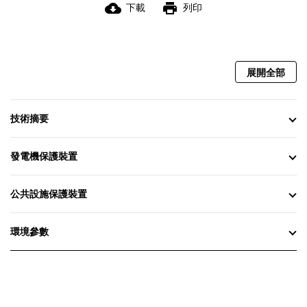
cloud_download
print
下載
列印
展開全部
技術摘要
發電機保護裝置
公共設施保護裝置
環境參數