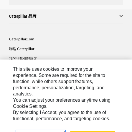
Caterpillar 品牌
Caterpillar.com
聯絡 Caterpillar
我的行銷偏好設定
網站地圖
This site uses cookies to improve your
experience. Some are required for the site to
Cookie Settings
function, while others support features,
performance, personalization, targeting, and
法律
analytics.
隱私權
You can adjust your preferences anytime using
Cookie Settings.
關於 Cat
By selecting I Accept, you agree to the use of
functional, performance, and targeting cookies.