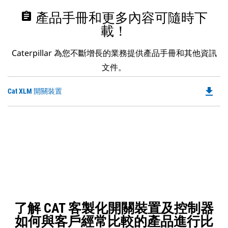
assignment
產品手冊和更多內容可隨時下
載！
Caterpillar 為您不斷增長的業務提供產品手冊和其他資訊
文件。
file_download
Do
Cat XLM 開關裝置
P
O
in
a
N
Ta
了解 CAT 客製化開關裝置及控制器
如何與客戶經常比較的產品進行比