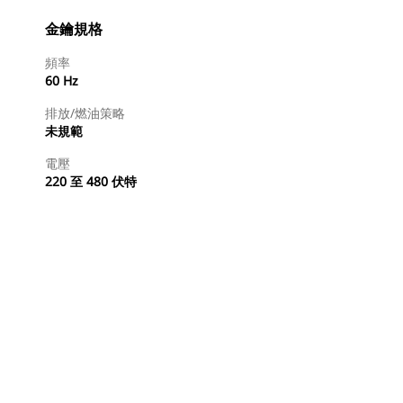
金鑰規格
頻率
60 Hz
排放/燃油策略
未規範
電壓
220 至 480 伏特
尋找代理商
要求報價