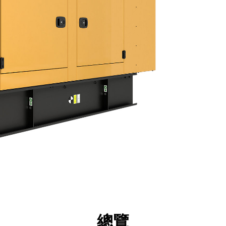
點
規格
機具
導覽
總覽