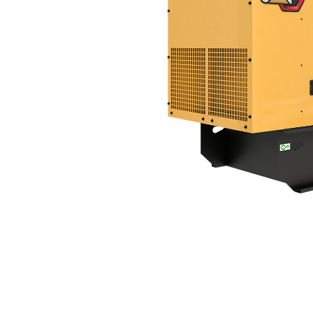
DE200 GC (60 Hz)
優
變更機型