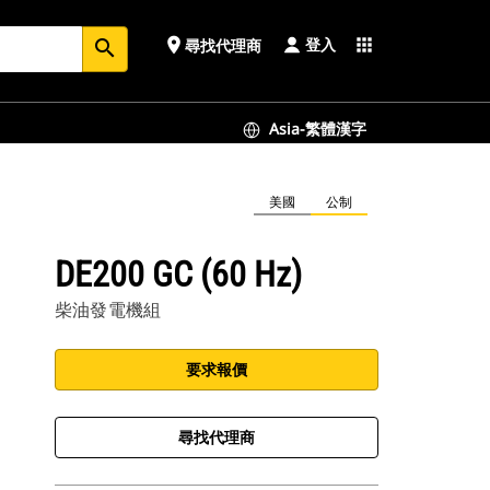
登入
place
apps
尋找代理商
search
Asia-繁體漢字
美國
公制
DE200 GC (60 Hz)
柴油發電機組
要求報價
尋找代理商