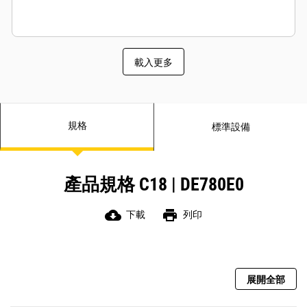
載入更多
規格
標準設備
產品規格 C18 | DE780E0
cloud_download
print
下載
列印
展開全部