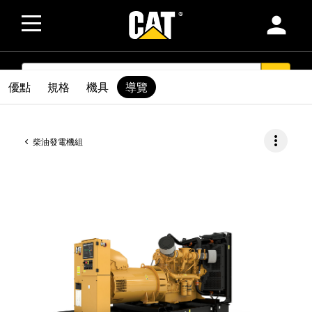
person
SEARCH
search
優點
規格
機具
導覽
more_vert
柴油發電機組