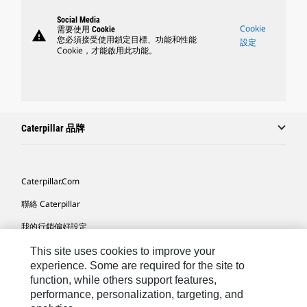
Social Media
Cookie
需要使用 Cookie
warning
您必須接受使用鎖定目標、功能和性能
設定
Cookie，才能啟用此功能。
Caterpillar 品牌
Caterpillar.com
聯絡 Caterpillar
我的行銷偏好設定
網站地圖
This site uses cookies to improve your
experience. Some are required for the site to
Cookie Settings
function, while others support features,
performance, personalization, targeting, and
法律