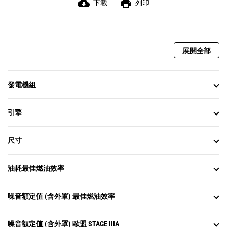
cloud_download
print
下載
列印
展開全部
發電機組
引擎
尺寸
油耗最佳燃油效率
噪音額定值 (含外罩) 最佳燃油效率
噪音額定值 (含外罩) 歐盟 STAGE IIIA