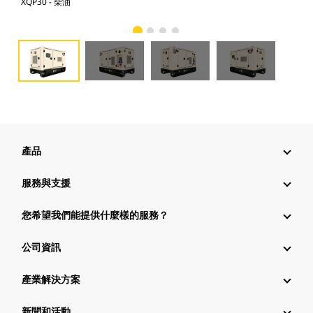
XQP30 - 柴油
XQP
產品
服務與支援
您希望我們能提供什麼樣的服務？
公司資訊
產業解決方案
新聞和活動