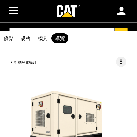
person
SEARCH
search
優點
規格
機具
導覽
more_vert
行動發電機組