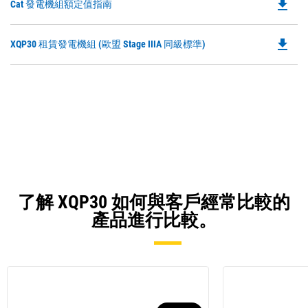
file_download
Do
Cat 發電機組額定值指南
in
Ta
P
a
O
N
file_download
Do
XQP30 租賃發電機組 (歐盟 Stage IIIA 同級標準)
in
Ta
P
a
O
N
in
Ta
a
N
Ta
了解 XQP30 如何與客戶經常比較的
產品進行比較。