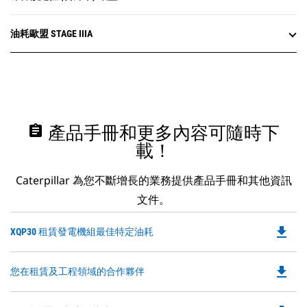
油耗歐盟 STAGE IIIA
assignment
產品手冊和更多內容可隨時下
載！
Caterpillar 為您不斷增長的業務提供產品手冊和其他資訊
文件。
file_download
Do
XQP30 租賃發電機組最佳特定油耗
P
O
file_download
Do
您在租賃及工程領域的合作夥伴
in
P
a
O
N