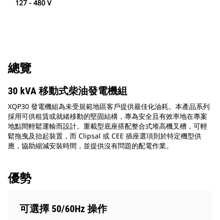
127 - 480 V
總覽
30 kVA 移動式柴油發電機組
XQP30 發電機組為未受規範地區客戶提供最佳化油耗。本產品系列
採用可供租賃或就緒移動的堅固結構，專為安全且有效率地在專案
地點間輕鬆運輸而設計。重載型底座搭配整合式堆高機叉槽，可輕
鬆拖曳及抬起裝置，而 Clipsal 或 CEE 插座選項則於特定機型供
應，協助縮減安裝時間，並提供沒有問題的配電作業。
優勢
可選擇 50/60Hz 操作