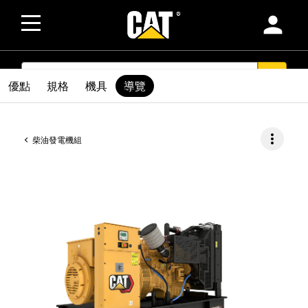
person
SEARCH
search
優點
規格
機具
導覽
more_vert
柴油發電機組