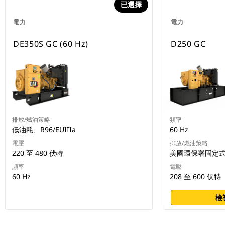
已選擇
電力
電力
DE350S GC (60 Hz)
D250 GC
排放/燃油策略
頻率
低油耗、R96/EUIIIa
60 Hz
電壓
排放/燃油策略
220 至 480 伏特
美國環保署固定
頻率
電壓
60 Hz
208 至 600 伏特
檢