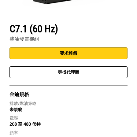
C7.1 (60 Hz)
柴油發電機組
要求報價
尋找代理商
金鑰規格
排放/燃油策略
未規範
電壓
208 至 480 伏特
頻率