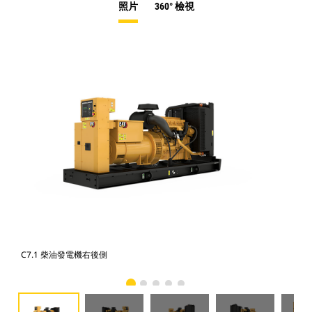
照片
360° 檢視
C7.1 柴油發電機右後側
C7