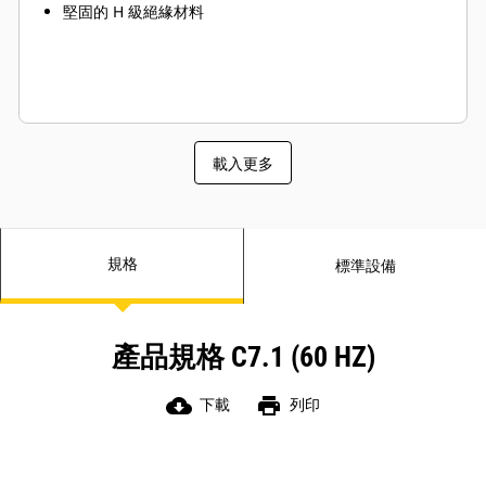
堅固的 H 級絕緣材料
載入更多
規格
標準設備
產品規格 C7.1 (60 HZ)
cloud_download
print
下載
列印