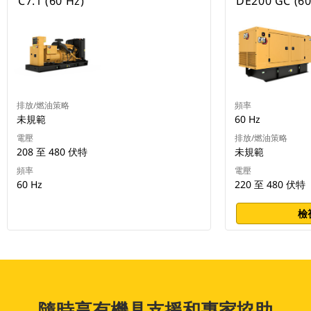
C7.1 (60 Hz)
DE200 GC (60
排放/燃油策略
頻率
未規範
60 Hz
電壓
排放/燃油策略
208 至 480 伏特
未規範
頻率
電壓
60 Hz
220 至 480 伏特
檢
隨時享有機具支援和專家協助