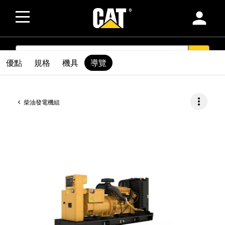
person
SEARCH
search
優點
規格
機具
導覽
more_vert
柴油發電機組