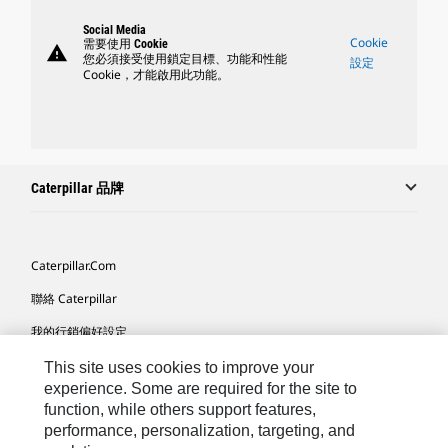
Social Media
Cookie
需要使用 Cookie
warning
您必須接受使用鎖定目標、功能和性能
設定
Cookie，才能啟用此功能。
Caterpillar 品牌
Caterpillar.com
聯絡 Caterpillar
我的行銷偏好設定
網站地圖
This site uses cookies to improve your
experience. Some are required for the site to
Cookie Settings
function, while others support features,
performance, personalization, targeting, and
法律