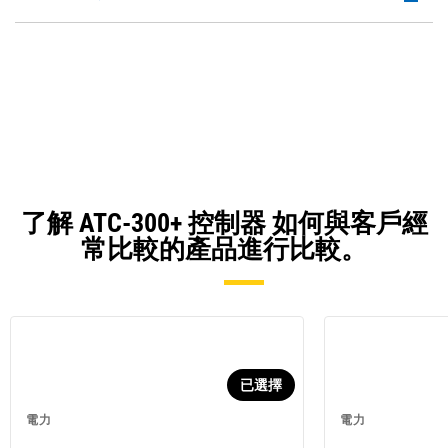
P
a
O
N
in
Ta
a
N
Ta
了解 ATC-300+ 控制器 如何與客戶經
常比較的產品進行比較。
已選擇
電力
電力