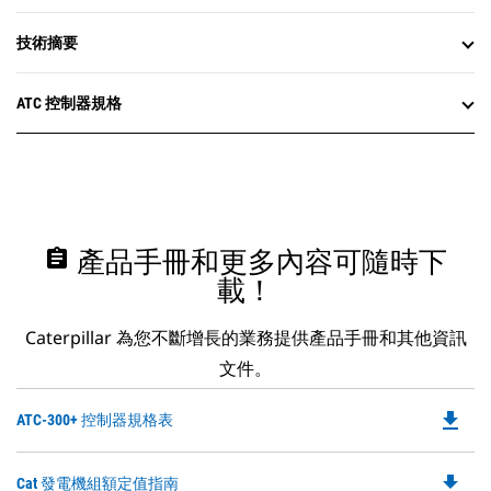
技術摘要
ATC 控制器規格
assignment
產品手冊和更多內容可隨時下
載！
Caterpillar 為您不斷增長的業務提供產品手冊和其他資訊
文件。
file_download
Do
ATC-300+ 控制器規格表
P
O
file_download
Do
Cat 發電機組額定值指南
in