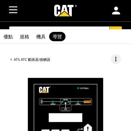
person
SEARCH
search
優點
規格
機具
導覽
more_vert
ATS ATC 斷路器/接觸器