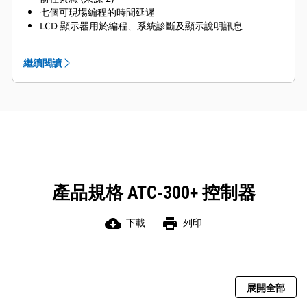
七個可現場編程的時間延遲
LCD 顯示器用於編程、系統診斷及顯示說明訊息
模擬圖含可用來源及連接 LED 指示
時間戳記歷史記錄
繼續閱讀
系統測試按鈕
可編程廠房模擬試驗 (關閉、每日、7、14 及 28 日) 週
期，可選擇運轉時間 0-600 分鐘，無負載/負載搭配失效
安全
一體式過電流保護 (選配)
相變
控制器不鏽鋼蓋 (選配)
透過整合式 RS-485 連接埠以 RS-232 或 Modbus 進行通
訊 (選配)
產品規格 ATC-300+ 控制器
cloud_download
print
下載
列印
展開全部