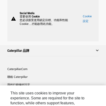
Social Media
Cookie
需要使用 Cookie
warning
您必須接受使用鎖定目標、功能和性能
設定
Cookie，才能啟用此功能。
Caterpillar 品牌
Caterpillar.com
聯絡 Caterpillar
我的行銷偏好設定
網站地圖
This site uses cookies to improve your
experience. Some are required for the site to
Cookie Settings
function, while others support features,