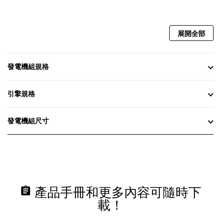
展開全部
發電機組規格
引擎規格
發電機組尺寸
assignment
產品手冊和更多內容可隨時下
載！