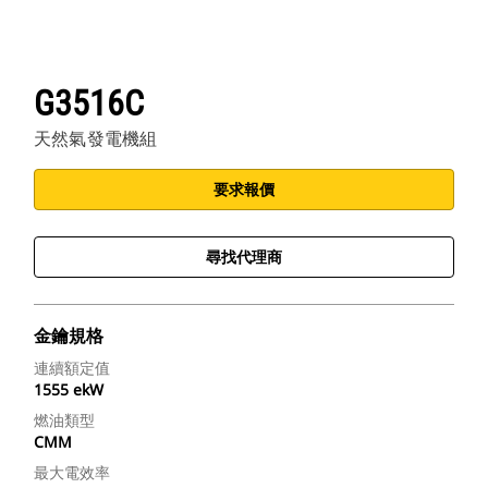
G3516C
天然氣發電機組
要求報價
尋找代理商
金鑰規格
連續額定值
1555 ekW
燃油類型
CMM
最大電效率