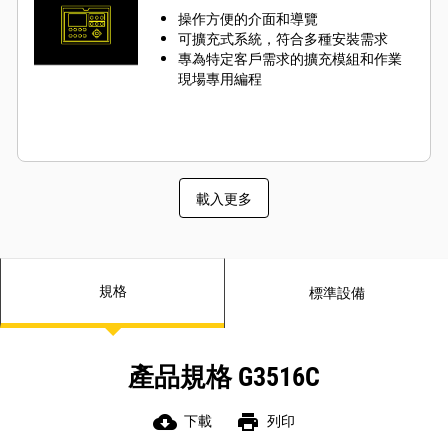
操作方便的介面和導覽
可擴充式系統，符合多種安裝需求
專為特定客戶需求的擴充模組和作業
現場專用編程
載入更多
規格
標準設備
產品規格 G3516C
cloud_download
print
下載
列印