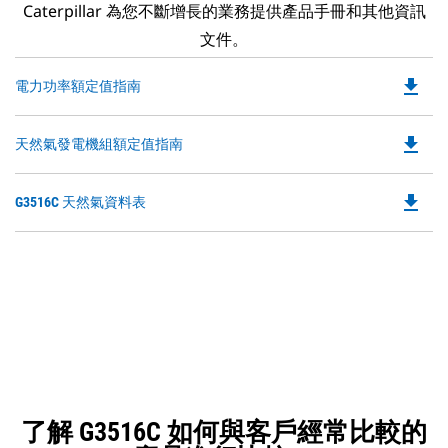
Caterpillar 為您不斷增長的業務提供產品手冊和其他資訊
文件。
file_download
Do
電力功率額定值指南
P
O
file_download
Do
天然氣發電機組額定值指南
in
P
a
O
N
file_download
Do
G3516C 天然氣資料表
in
Ta
P
a
O
N
in
Ta
a
N
Ta
了解 G3516C 如何與客戶經常比較的