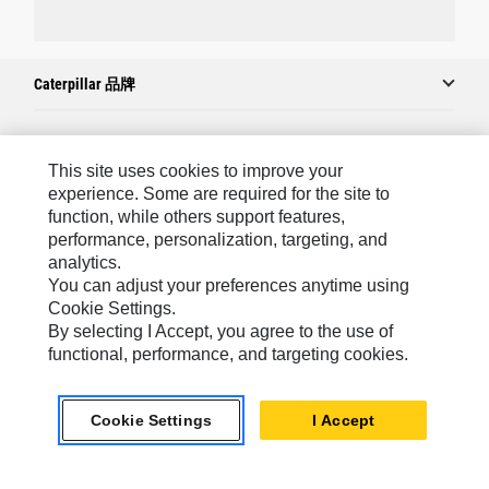
Caterpillar 品牌
Caterpillar.com
This site uses cookies to improve your
experience. Some are required for the site to
聯絡 Caterpillar
function, while others support features,
performance, personalization, targeting, and
我的行銷偏好設定
analytics.
網站地圖
You can adjust your preferences anytime using
Cookie Settings.
Cookie Settings
By selecting I Accept, you agree to the use of
法律
functional, performance, and targeting cookies.
隱私權
Cookie Settings
I Accept
關於 Cat