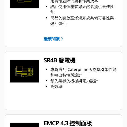
用壽命並降低擁有作業成本
設計使用低壓管線天然氣提供最佳性
能
簡易的開放室燃燒系統具備可靠性與
燃油彈性
點火系統及空氣/燃油比例控制的尖端
技術，可降低廢氣排放並提供引擎效
繼續閱讀
能
所有引擎功能由電控模組管理：點
火、調速、空氣/燃油比例控制和引擎
保護功能
SR4B 發電機
專為搭配 Caterpillar 天然氣引擎性能
和輸出特性所設計
領先業界的機械與電力設計
高效率
EMCP 4.3 控制面板