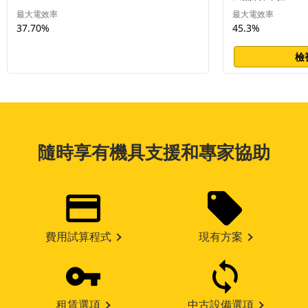
最大電效率
最大電效率
37.70%
45.3%
檢
隨時享有機具支援和專家協助
費用試算程式
現有方案
租賃選項
中古設備選項