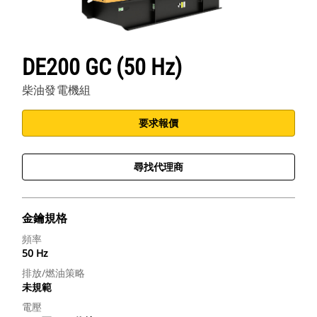
DE200 GC (50 Hz)
柴油發電機組
要求報價
尋找代理商
金鑰規格
頻率
50 Hz
排放/燃油策略
未規範
電壓