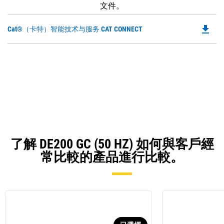
文件。
file_download
Do
Cat®（卡特）智能技术与服务 CAT CONNECT
P
O
in
a
N
Ta
了解 DE200 GC (50 HZ) 如何與客戶經
常比較的產品進行比較。