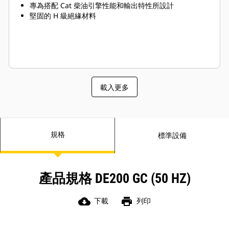
專為搭配 Cat 柴油引擎性能和輸出特性所設計
堅固的 H 級絕緣材料
載入更多
規格
標準設備
產品規格 DE200 GC (50 HZ)
cloud_download
print
下載
列印