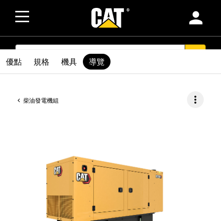
person
SEARCH
search
優點
規格
機具
導覽
more_vert
柴油發電機組