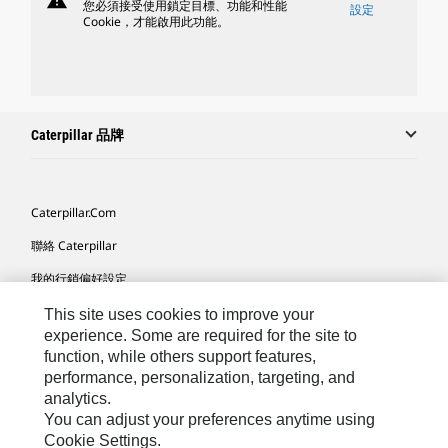
warning
您必須接受使用鎖定目標、功能和性能
設定
Cookie，才能啟用此功能。
Caterpillar 品牌
Caterpillar.com
聯絡 Caterpillar
我的行銷偏好設定
網站地圖
This site uses cookies to improve your
experience. Some are required for the site to
Cookie Settings
function, while others support features,
performance, personalization, targeting, and
法律
analytics.
隱私權
You can adjust your preferences anytime using
Cookie Settings.
關於 Cat