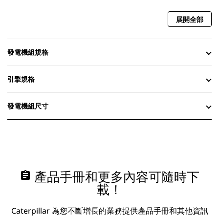
展開全部
發電機組規格
引擎規格
發電機組尺寸
assignment
產品手冊和更多內容可隨時下
載！
Caterpillar 為您不斷增長的業務提供產品手冊和其他資訊