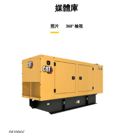
媒體庫
照片
360° 檢視
DE200GC
DE