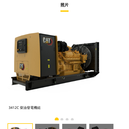
照片
3412C 柴油發電機組
34