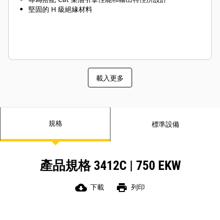
堅固的 H 級絕緣材料
載入更多
規格
標準設備
產品規格 3412C | 750 EKW
cloud_download
print
下載
列印