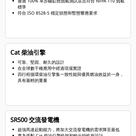
通過 100% 單步驟缸體負載測試並且符合 NFPA 110 負載
標準
符合 ISO 8528-5 穩定狀態和暫態響應要求
Cat 柴油引擎
可靠、堅固、耐久的設計
在全球數千種應用中經過現場實證
四行程循環柴油引擎集一致性能與優異燃油效益於一身，
具有最輕的重量
SR500 交流發電機
超強馬達起動能力，將加大交流發電機的需求降至最低
專為搭配 Cat 柴油引擎性能和輸出特性所設計