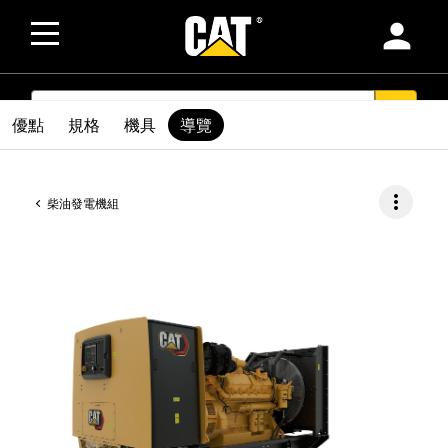
person
SEARCH
search
優點
規格
機具
導覽
more_vert
柴油發電機組