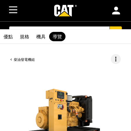
person
SEARCH
search
優點
規格
機具
導覽
more_vert
柴油發電機組