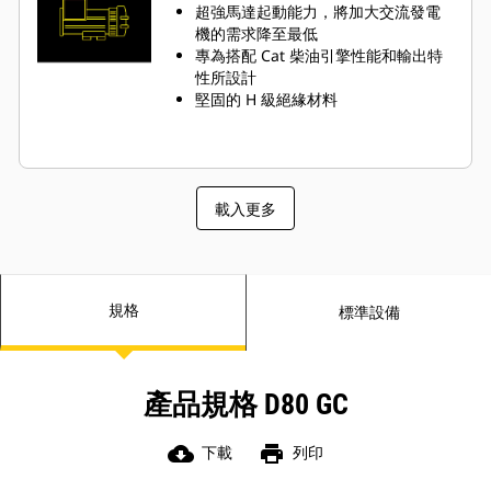
超強馬達起動能力，將加大交流發電
機的需求降至最低
專為搭配 Cat 柴油引擎性能和輸出特
性所設計
堅固的 H 級絕緣材料
載入更多
規格
標準設備
產品規格 D80 GC
cloud_download
print
下載
列印