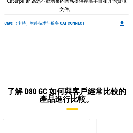
Caterpillar 為您不斷增長的業務提供產品手冊和其他資訊
文件。
file_download
Do
Cat®（卡特）智能技术与服务 CAT CONNECT
P
O
in
a
N
Ta
了解 D80 GC 如何與客戶經常比較的
產品進行比較。