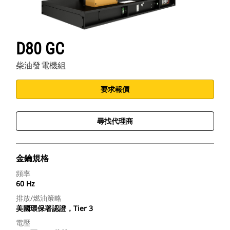
D80 GC
柴油發電機組
要求報價
尋找代理商
金鑰規格
頻率
60 Hz
排放/燃油策略
美國環保署認證，Tier 3
電壓