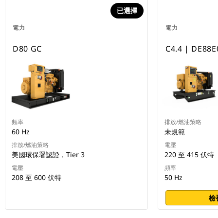
已選擇
電力
電力
D80 GC
C4.4 | DE88E
頻率
排放/燃油策略
60 Hz
未規範
排放/燃油策略
電壓
美國環保署認證，Tier 3
220 至 415 伏特
電壓
頻率
208 至 600 伏特
50 Hz
檢