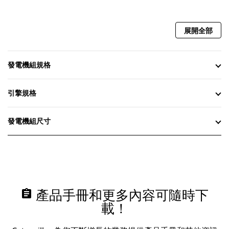
展開全部
發電機組規格
引擎規格
發電機組尺寸
assignment
產品手冊和更多內容可隨時下
載！