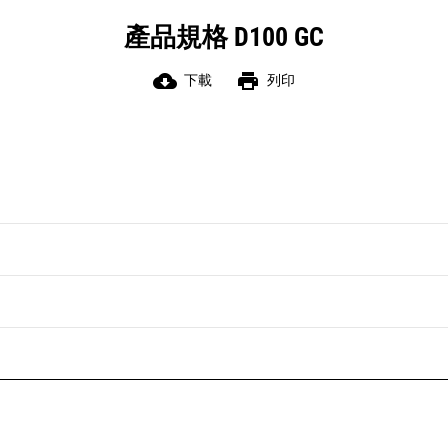
產品規格 D100 GC
cloud_download
print
下載
列印