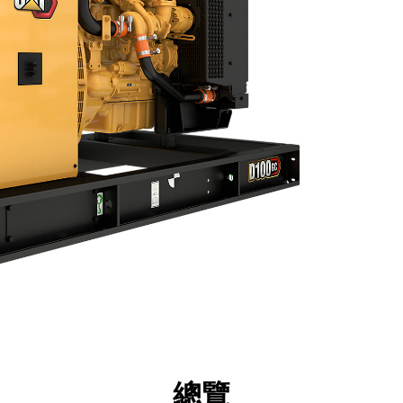
點
規格
機具
導覽
總覽