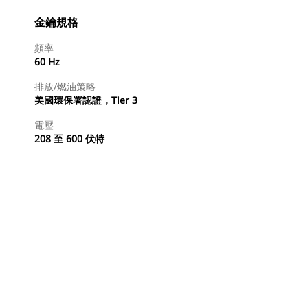
金鑰規格
頻率
60 Hz
排放/燃油策略
美國環保署認證，Tier 3
電壓
208 至 600 伏特
尋找代理商
要求報價