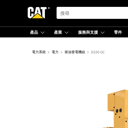
SEARCH
產品
產業
服務與支援
零件
電力系統
電力
柴油發電機組
D100 GC