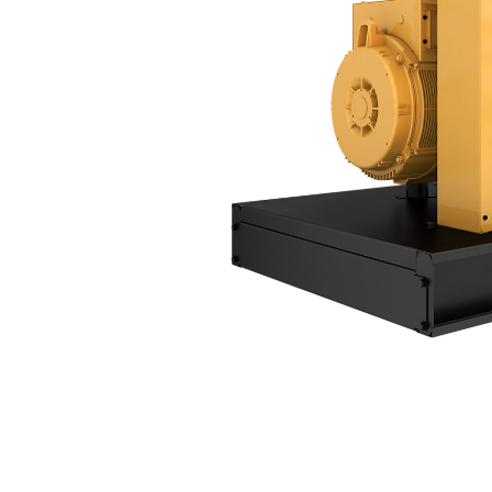
D100 GC
優
變更機型