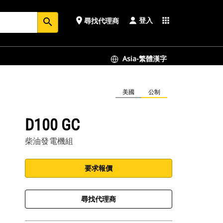
登入
place
apps
尋找代理商
search
Asia-繁體漢字
美國
公制
D100 GC
柴油發電機組
要求報價
尋找代理商