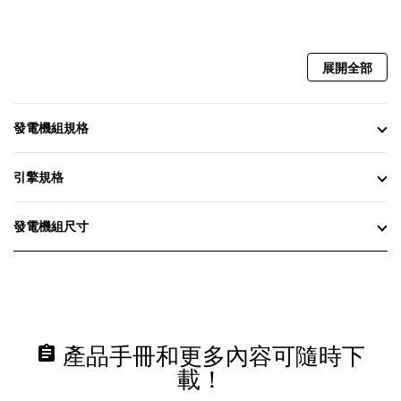
展開全部
發電機組規格
引擎規格
發電機組尺寸
assignment
產品手冊和更多內容可隨時下
載！