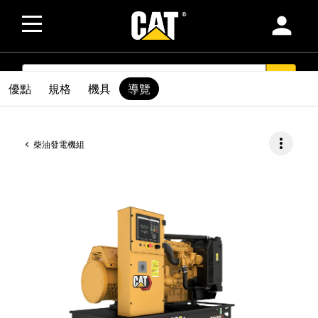
person
SEARCH
search
優點
規格
機具
導覽
more_vert
柴油發電機組