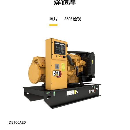
媒體庫
照片
360° 檢視
DE100AE0
DE