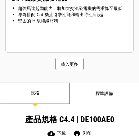
超強馬達起動能力，將加大交流發電機的需求降至最低
專為搭配 Cat 柴油引擎性能和輸出特性所設計
堅固的 H 級絕緣材料
載入更多
規格
標準設備
產品規格 C4.4 | DE100AE0
cloud_download
print
下載
列印