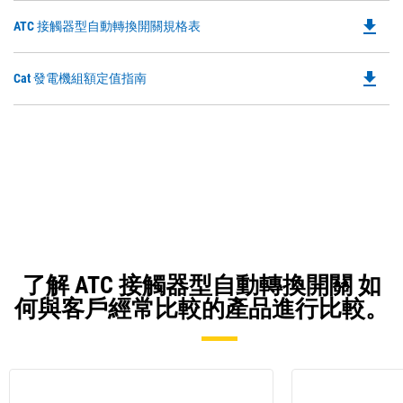
file_download
Do
ATC 接觸器型自動轉換開關規格表
P
O
file_download
Do
Cat 發電機組額定值指南
in
P
a
O
N
in
Ta
a
N
Ta
了解 ATC 接觸器型自動轉換開關 如
何與客戶經常比較的產品進行比較。