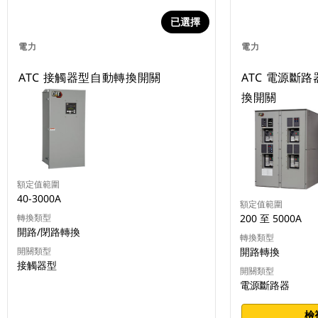
已選擇
電力
電力
ATC 接觸器型自動轉換開關
ATC 電源斷
換開關
額定值範圍
40-3000A
額定值範圍
轉換類型
200 至 5000A
開路/閉路轉換
轉換類型
開關類型
開路轉換
接觸器型
開關類型
電源斷路器
檢