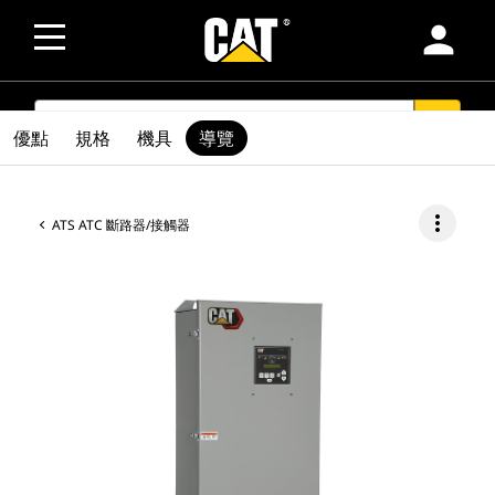
person
SEARCH
search
優點
規格
機具
導覽
more_vert
ATS ATC 斷路器/接觸器