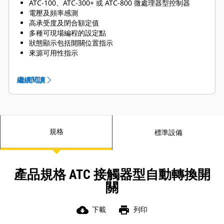
ATC-100、ATC-300+ 或 ATC-800 微處理器型控制器
電壓及頻率感測
高承受度及閉合額定值
多種可現場編程的設定點
狀態顯示包括開關位置指示
來源可用性指示
來源 1 及 2 輔助接點
真均方根電壓及頻率感測
繼續閱讀
可編程廠房模擬試驗器
系統測試按鈕
模擬圖
雙投式的機械連鎖轉換機構
開關位置指示
規格
狀態顯示
標準設備
雙投式 UL 1008 3 位置接觸器
產品規格 ATC 接觸器型自動轉換開
關
cloud_download
print
下載
列印