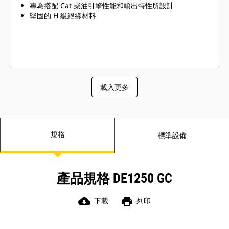
專為搭配 Cat 柴油引擎性能和輸出特性所設計
堅固的 H 級絕緣材料
載入更多
規格
標準設備
產品規格 DE1250 GC
cloud_download
print
下載
列印