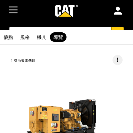
person
SEARCH
search
優點
規格
機具
導覽
more_vert
柴油發電機組