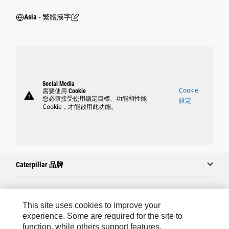
Asia - 繁體漢字
Social Media
Cookie
需要使用 Cookie
warning
您必須接受使用鎖定目標、功能和性能
設定
Cookie，才能啟用此功能。
Caterpillar 品牌
Caterpillar.com
This site uses cookies to improve your
experience. Some are required for the site to
聯絡 Caterpillar
function, while others support features,