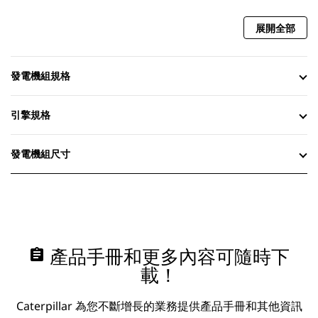
展開全部
發電機組規格
引擎規格
發電機組尺寸
assignment
產品手冊和更多內容可隨時下
載！
Caterpillar 為您不斷增長的業務提供產品手冊和其他資訊