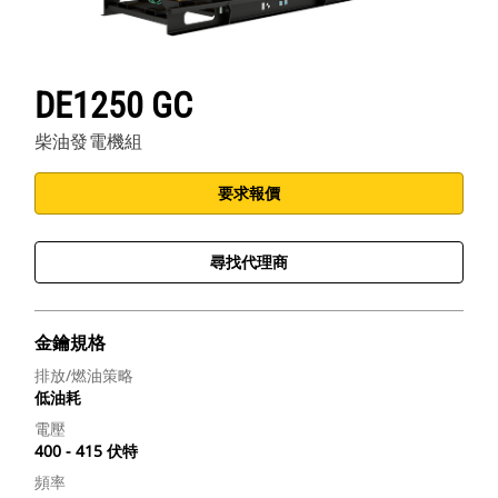
DE1250 GC
柴油發電機組
要求報價
尋找代理商
金鑰規格
排放/燃油策略
低油耗
電壓
400 - 415 伏特
頻率