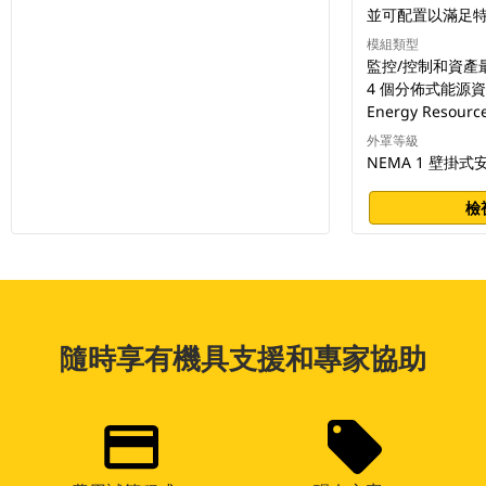
並可配置以滿足
模組類型
監控/控制和資產
4 個分佈式能源資源 
Energy Resourc
外罩等級
NEMA 1 壁掛式
檢
隨時享有機具支援和專家協助