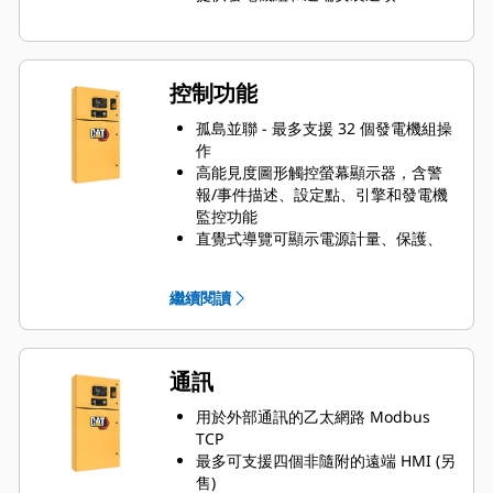
控制功能
孤島並聯 - 最多支援 32 個發電機組操
作
高能見度圖形觸控螢幕顯示器，含警
報/事件描述、設定點、引擎和發電機
監控功能
直覺式導覽可顯示電源計量、保護、
引擎和發電機參數及調諧
鎖定安全措施可確保平台的完整性，
繼續閱讀
提供三種可編程安全層級
多語言支援
通訊
用於外部通訊的乙太網路 Modbus
TCP
最多可支援四個非隨附的遠端 HMI (另
售)