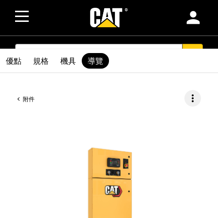
person
SEARCH
search
優點
規格
機具
導覽
more_vert
附件