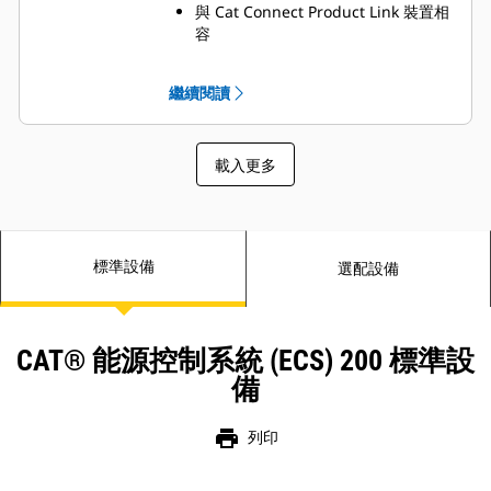
與 Cat Connect Product Link 裝置相
容
進階並聯控制資料連結 (APCDL)
多台發電機資料連結 (MGDL)
繼續閱讀
載入更多
標準設備
選配設備
CAT® 能源控制系統 (ECS) 200 標準設
備
print
列印