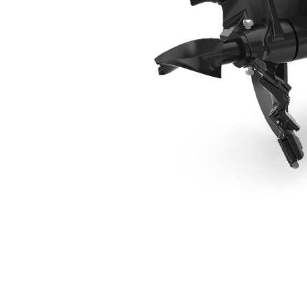
Bit Industri 457 Mm (18 In)
Keu
Ubah Model