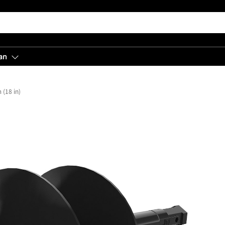
an
 (18 in)