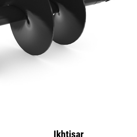
nggulan
Spesifikasi
Peralatan
Tur
Ikhtisar