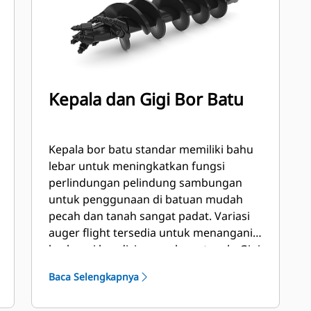
Kepala dan Gigi Bor Batu
Kepala bor batu standar memiliki bahu
lebar untuk meningkatkan fungsi
perlindungan pelindung sambungan
untuk penggunaan di batuan mudah
pecah dan tanah sangat padat. Variasi
auger flight tersedia untuk menangani
berbagai kondisi permukaan tanah. Gigi
pengukur untuk flat dan ruang luar
Baca Selengkapnya
dan/atau gigi chisel untuk ruang dalam.
Flight tersedia dengan bagian muka