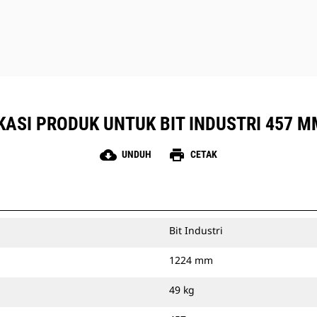
diperkeras atau karbida untuk
menangani tanah abrasif dan batuan
yang dipadatkan.
KASI PRODUK UNTUK BIT INDUSTRI 457 MM
cloud_download
print
UNDUH
CETAK
Bit Industri
1224 mm
49 kg