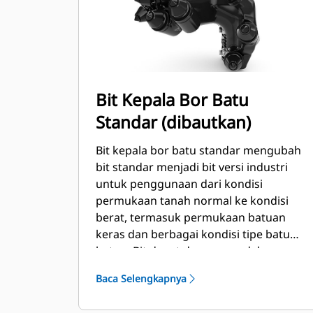
Bit Kepala Bor Batu
Standar (dibautkan)
Bit kepala bor batu standar mengubah
bit standar menjadi bit versi industri
untuk penggunaan dari kondisi
permukaan tanah normal ke kondisi
berat, termasuk permukaan batuan
keras dan berbagai kondisi tipe batu
beton. Bit dapat dengan mudah
dilepaskan ketika kembali bekerja di
Baca Selengkapnya
kondisi tanah atau permukaan normal.