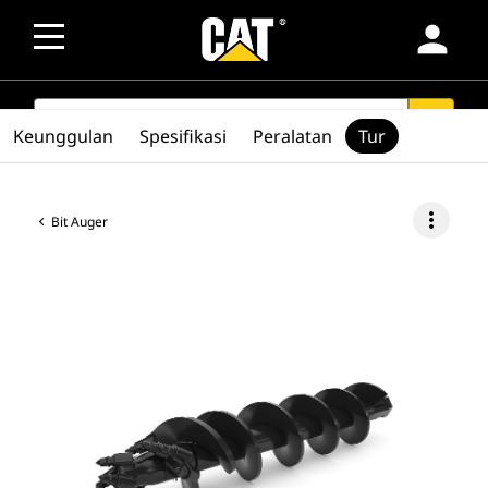
person
SEARCH
search
Keunggulan
Spesifikasi
Peralatan
Tur
more_vert
Bit Auger