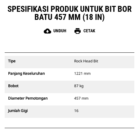
SPESIFIKASI PRODUK UNTUK BIT BOR
BATU 457 MM (18 IN)
cloud_download
print
UNDUH
CETAK
Tipe
Rock Head Bit
Panjang Keseluruhan
1221 mm
Bobot
87 kg
Diameter Pemotongan
457 mm
Jumlah Gigi
16