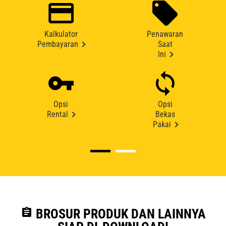
Kalkulator
Penawaran
Pembayaran
Saat
Ini
Opsi
Opsi
Rental
Bekas
Pakai
assignment
BROSUR PRODUK DAN LAINNYA