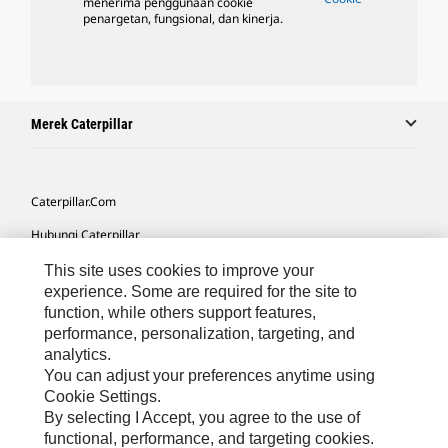
menerima penggunaan cookie
penargetan, fungsional, dan kinerja.
Merek Caterpillar
Caterpillar.com
Hubungi Caterpillar
Preferensi Pemasaran Saya
This site uses cookies to improve your
experience. Some are required for the site to
Peta Situs
function, while others support features,
performance, personalization, targeting, and
Cookie Settings
analytics.
Hukum
You can adjust your preferences anytime using
Cookie Settings.
Privasi
By selecting I Accept, you agree to the use of
functional, performance, and targeting cookies.