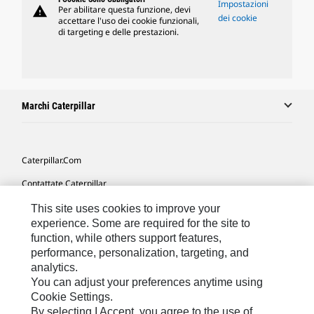
Impostazioni
warning
Per abilitare questa funzione, devi
dei cookie
accettare l'uso dei cookie funzionali,
di targeting e delle prestazioni.
Marchi Caterpillar
Caterpillar.com
Contattate Caterpillar
Le Mie Preferenze Di Marketing
This site uses cookies to improve your
experience. Some are required for the site to
Mappa Del Sito
function, while others support features,
performance, personalization, targeting, and
Cookie Settings
analytics.
Informazioni Legali
You can adjust your preferences anytime using
Cookie Settings.
Tutela Della Privacy
By selecting I Accept, you agree to the use of