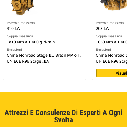
Potenza massima
Potenza massima
310 kW
205 kW
Coppia massima
Coppia massima
1810 Nm a 1.400 giri/min
1050 Nm a 1.400
Emissioni
Emissioni
China Nonroad Stage III, Brazil MAR-1,
China Nonroad St
UN ECE R96 Stage IIIA
UN ECE R96 Stag
Visual
Attrezzi E Consulenze Di Esperti A Ogni
Svolta