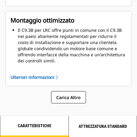
Montaggio ottimizzato
Il C9.3B per LRC offre punti in comune con il C9.3B
nei paesi altamente regolamentati per ridurre il
costo di installazione e supportare una clientela
globale condividendo un motore base comune e
offrendo interfacce della macchina e un'architettura
dei controlli simili.
L'elevata densità di potenza, fino a 33,3 kW/L (44,7
hp/L), dà agli OEM
la possibilità di ridimensionare il
Ulteriori informazioni
montaggio del motore senza compromettere le
prestazioni.
Opzioni completamente configurabili e unità di
Carica Altro
alimentazione industriali (IPU) disponibili in fabbrica
per contenere i
costi di progettazione, convalida e
produzione.
CARATTERISTICHE
ATTREZZATURA STANDARD