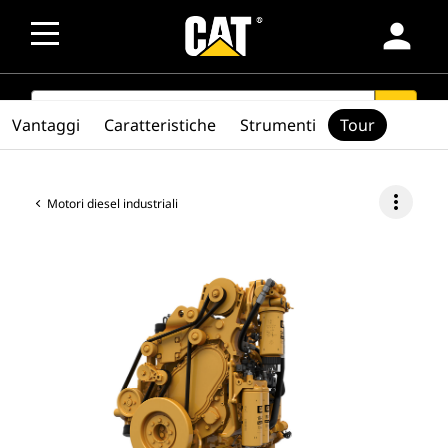
person
SEARCH
search
Vantaggi
Caratteristiche
Strumenti
Tour
more_vert
Motori diesel industriali