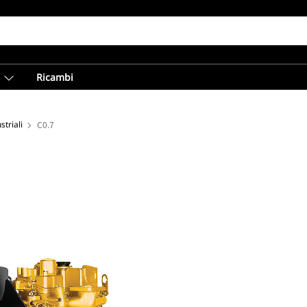
Ricambi
striali
C0.7