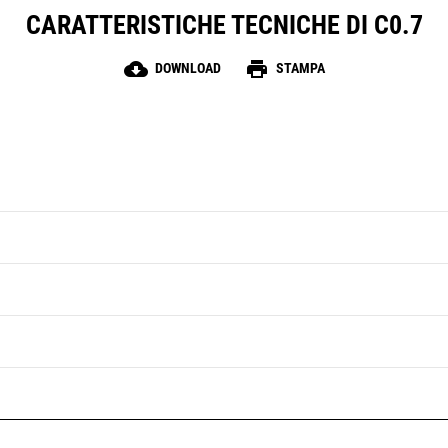
CARATTERISTICHE TECNICHE DI C0.7
cloud_download
print
DOWNLOAD
STAMPA