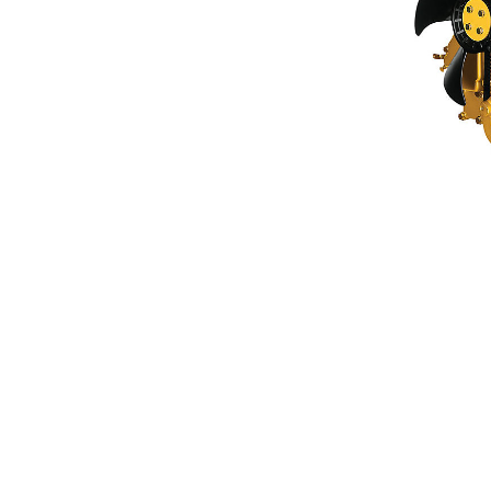
C0.7
Van
Cambia modello