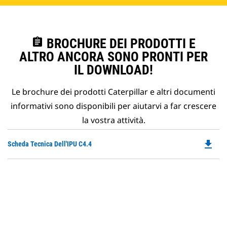
assignment
BROCHURE DEI PRODOTTI E
ALTRO ANCORA SONO PRONTI PER
IL DOWNLOAD!
Le brochure dei prodotti Caterpillar e altri documenti
informativi sono disponibili per aiutarvi a far crescere
la vostra attività.
file_download
Do
Scheda Tecnica Dell'IPU C4.4
P
O
in
a
N
Ta