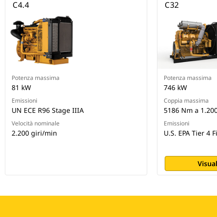
C4.4
C32
Potenza massima
Potenza massima
81 kW
746 kW
Emissioni
Coppia massima
UN ECE R96 Stage IIIA
5186 Nm a 1.200
Velocità nominale
Emissioni
2.200 giri/min
U.S. EPA Tier 4 
Visual