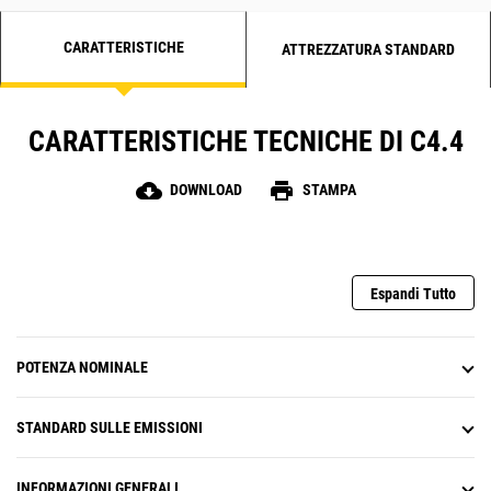
CARATTERISTICHE
ATTREZZATURA STANDARD
CARATTERISTICHE TECNICHE DI C4.4
cloud_download
print
DOWNLOAD
STAMPA
Espandi Tutto
POTENZA NOMINALE
STANDARD SULLE EMISSIONI
INFORMAZIONI GENERALI