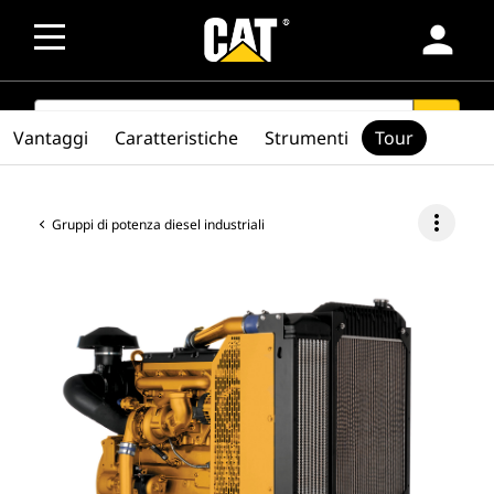
person
SEARCH
search
Vantaggi
Caratteristiche
Strumenti
Tour
more_vert
Gruppi di potenza diesel industriali