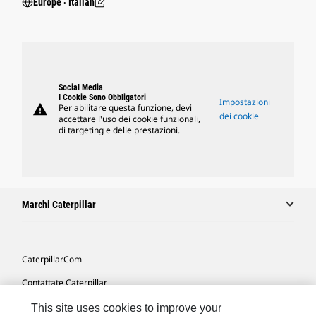
Europe ‧ Italian
Social Media
I Cookie Sono Obbligatori
Impostazioni
warning
Per abilitare questa funzione, devi
dei cookie
accettare l'uso dei cookie funzionali,
di targeting e delle prestazioni.
Marchi Caterpillar
Caterpillar.com
Contattate Caterpillar
Le Mie Preferenze Di Marketing
This site uses cookies to improve your