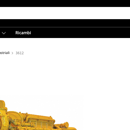
Ricambi
striali
3612