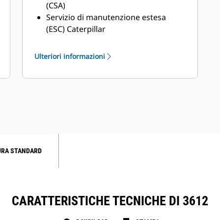
(CSA)
Servizio di manutenzione estesa
(ESC) Caterpillar
Rete di assistenza dei dealer
superiore
Ulteriori informazioni
Rete di assistenza estesa attraverso il
programma Cat Industrial Service
Distributor (ISD)
URA STANDARD
CARATTERISTICHE TECNICHE DI 3612