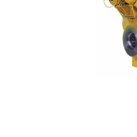
3612
Van
Cambia modello