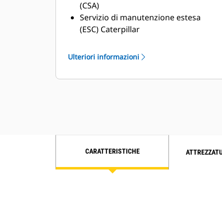
(CSA)
Servizio di manutenzione estesa
(ESC) Caterpillar
Rete di assistenza dei dealer
superiore
Ulteriori informazioni
Rete di assistenza estesa attraverso il
programma Cat Industrial Service
Distributor (ISD)
CARATTERISTICHE
ATTREZZAT