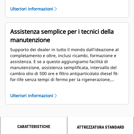
campo, la nostra unità di alimentazione industriale
Ulteriori informazioni
consente di risparmiare tempo e denaro in fase di
sviluppo.
Assistenza semplice per i tecnici della
manutenzione
Supporto dei dealer in tutto il mondo dall'ideazione al
completamento e oltre, inclusi ricambi, formazione e
assistenza. E se a questo aggiungiamo facilità di
manutenzione, assistenza semplificata, intervallo del
cambio olio di 500 ore e filtro antiparticolato diesel fit-
for-life senza tempi di fermo per la rigenerazione,
otteniamo un prodotto Cat® ideale per i lavori più
estremi.
Ulteriori informazioni
CARATTERISTICHE
ATTREZZATURA STANDARD