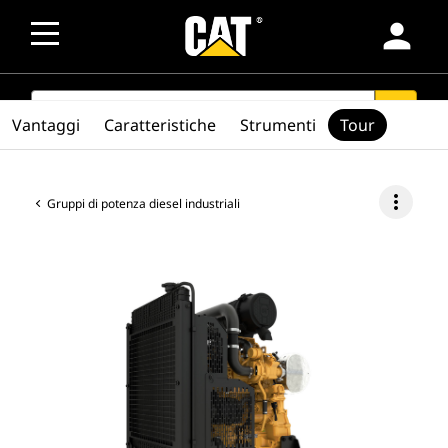
person
SEARCH
search
Vantaggi
Caratteristiche
Strumenti
Tour
more_vert
Gruppi di potenza diesel industriali