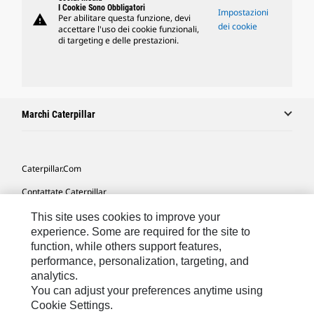
I Cookie Sono Obbligatori
Impostazioni
warning
Per abilitare questa funzione, devi
dei cookie
accettare l'uso dei cookie funzionali,
di targeting e delle prestazioni.
Marchi Caterpillar
Caterpillar.com
Contattate Caterpillar
Le Mie Preferenze Di Marketing
This site uses cookies to improve your
experience. Some are required for the site to
Mappa Del Sito
function, while others support features,
performance, personalization, targeting, and
Cookie Settings
analytics.
Informazioni Legali
You can adjust your preferences anytime using
Cookie Settings.
Tutela Della Privacy