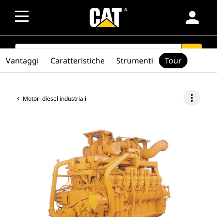
person
SEARCH
search
Vantaggi
Caratteristiche
Strumenti
Tour
more_vert
Motori diesel industriali