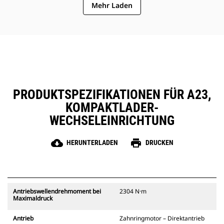
mittelschwere bis schwere
Mehr Laden
Bohranwendungen bereitstellt.
PRODUKTSPEZIFIKATIONEN FÜR A23,
KOMPAKTLADER-
WECHSELEINRICHTUNG
cloud_download
print
HERUNTERLADEN
DRUCKEN
Antriebswellendrehmoment bei
2304 N·m
Maximaldruck
Antrieb
Zahnringmotor – Direktantrieb