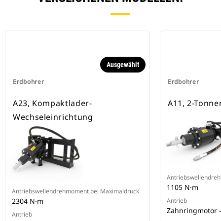
Ausgewählt
Erdbohrer
Erdbohrer
A23, Kompaktlader-
A11, 2-Tonne
Wechseleinrichtung
Antriebswellendre
1105 N·m
Antriebswellendrehmoment bei Maximaldruck
2304 N·m
Antrieb
Zahnringmotor –
Antrieb