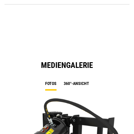
P
O
in
a
N
Ta
MEDIENGALERIE
FOTOS
360°-ANSICHT