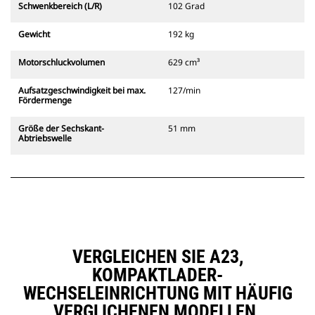
Schwenkbereich (L/R)
102 Grad
Gewicht
192 kg
Motorschluckvolumen
629 cm³
Aufsatzgeschwindigkeit bei max.
127/min
Fördermenge
Größe der Sechskant-
51 mm
Abtriebswelle
VERGLEICHEN SIE A23,
KOMPAKTLADER-
WECHSELEINRICHTUNG MIT HÄUFIG
VERGLICHENEN MODELLEN.