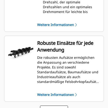
Drehzahl, der optimale
Drehzahlen und ein optimales
Drehmoment für leichte bis
mittelschwere Arbeiten
bereitstellt.
Weitere Informationen
Der A41 besitzt einen
bidirektionalen Hydraulik-
Zahnringmotor mit variabler
Drehzahl, der über ein
Robuste Einsätze für jede
Planetengetriebe die optimale
Anwendung
Drehzahl und ein optimales
Drehmoment für mittelschwere bis
Die robusten Aufsätze ermöglichen
schwere Bohranwendungen
die Anpassung an verschiedene
bereitstellt.
Projekte. Es sind sowohl
Der A68 besitzt einen
Standardaufsätze, Baumaufsätze und
bidirektionalen doppelt
Industrieaufsätze als auch
untersetzten Hydraulik-
standardmäßige Felsbohrkopfaufsätze
Zahnringmotor mit variabler
(zum Aufschrauben) zum Bohren in
Drehzahl und Planetenantrieb, der
einem breiten Spektrum von
über ein Planetengetriebe die
Weitere Informationen
Einsatzgebieten und
optimale Drehzahl und ein
Bodenverhältnissen erhältlich.
optimales Drehmoment für