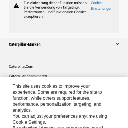
Zur Aktivierung dieser Funktion müssen
Cookie-
warning
Sie die Verwendung von Targeting-,
Einstellungen
Performance- und funktionalen Cookies
akzeptieren.
Caterpillar-Marken
Caterpillar.com
Caterpillar Kontaktieren
Meine Marketing-Präferenzen
This site uses cookies to improve your
experience. Some are required for the site to
Seitenübersicht
function, while others support features,
performance, personalization, targeting, and
Cookie Settings
analytics.
Rechtliche Hinweise
You can adjust your preferences anytime using
Cookie Settings.
Datenschutz