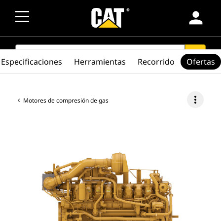
person
SEARCH
search
Especificaciones
Herramientas
Recorrido
Ofertas
more_vert
Motores de compresión de gas