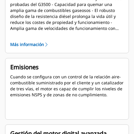
probadas del G3500 - Capacidad para quemar una
amplia gama de combustibles gaseosos - El robusto
diseño de la resistencia diésel prolonga la vida útil y
reduce los costes de propiedad y funcionamiento -
Amplia gama de velocidades de funcionamiento con
densidades de aire de emplazamiento más bajas (gran
altitud/temperaturas ambiente elevadas) - La mayor
Más información
densidad de potencia mejora la gestión de la flota -
Diagnóstico de calidad del motor - Control de
sincronización sensible a la detonación para cilindros
individuales
Emisiones
Cuando se configura con un control de la relación aire-
combustible suministrado por el cliente y un catalizador
de tres vías, el motor es capaz de cumplir los niveles de
emisiones NSPS y de zonas de no cumplimiento.
Gestión del motor digital avanzada