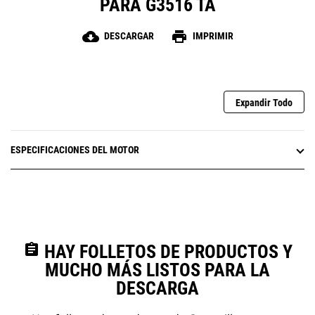
PARA G3516 TA
cloud_download
print
DESCARGAR
IMPRIMIR
Expandir Todo
ESPECIFICACIONES DEL MOTOR
assignment
HAY FOLLETOS DE PRODUCTOS Y
MUCHO MÁS LISTOS PARA LA
DESCARGA