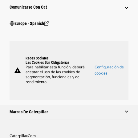
Comunicarse Con Cat
Europe ‧ Spanish
Redes Sociales
Las Cookies Son Obligatorias
Para habilitar esta función, deberá
Configuración de
warning
aceptar el uso de las cookies de
cookies
segmentación, funcionales y de
rendimiento.
Marcas De Caterpillar
Caterpillar.com