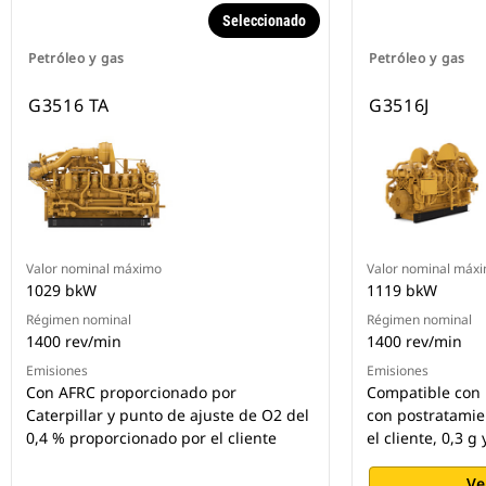
Seleccionado
Petróleo y gas
Petróleo y gas
G3516 TA
G3516J
Valor nominal máximo
Valor nominal máx
1029 bkW
1119 bkW
Régimen nominal
Régimen nominal
1400 rev/min
1400 rev/min
Emisiones
Emisiones
Con AFRC proporcionado por
Compatible con 
Caterpillar y punto de ajuste de O2 del
con postratamie
0,4 % proporcionado por el cliente
el cliente, 0,3 
Ve