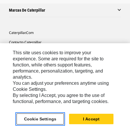
Marcas De Caterpillar
Caterpillar.com
Contacto Caterpillar
Mis Preferencias De Marketing
This site uses cookies to improve your
experience. Some are required for the site to
Mapa Del Sitio
function, while others support features,
performance, personalization, targeting, and
Cookie Settings
analytics.
Aviso Legal
You can adjust your preferences anytime using
Cookie Settings.
Privacidad
By selecting I Accept, you agree to the use of
functional, performance, and targeting cookies.
Europe-Spanish
© 2026 Caterpillar. Reservados todos los derechos
Cookie Settings
I Accept