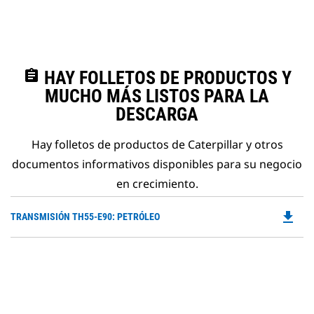
assignment
HAY FOLLETOS DE PRODUCTOS Y
MUCHO MÁS LISTOS PARA LA
DESCARGA
Hay folletos de productos de Caterpillar y otros
documentos informativos disponibles para su negocio
en crecimiento.
file_download
Do
TRANSMISIÓN TH55-E90: PETRÓLEO
P
O
in
a
N
Ta