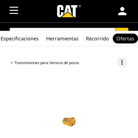
person
SEARCH
search
Especificaciones
Herramientas
Recorrido
Ofertas
more_vert
Transmisiones para Servicio de pozos